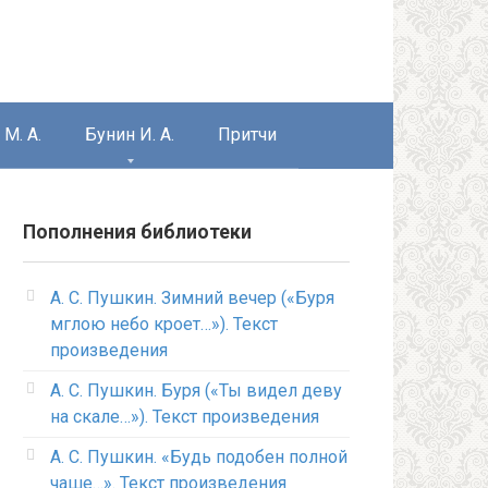
М. А.
Бунин И. А.
Притчи
Пополнения библиотеки
А. С. Пушкин. Зимний вечер («Буря
мглою небо кроет…»). Текст
произведения
А. С. Пушкин. Буря («Ты видел деву
на скале…»). Текст произведения
А. С. Пушкин. «Будь подобен полной
чаше…». Текст произведения