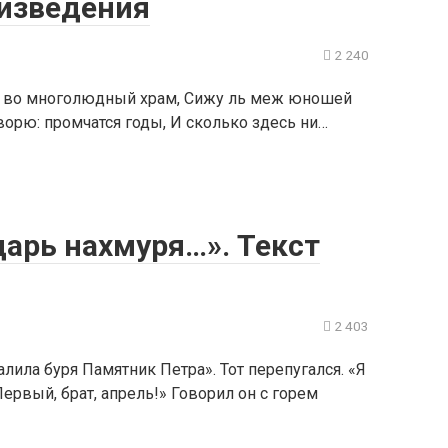
изведения
2 240
ь во многолюдный храм, Сижу ль меж юношей
орю: промчатся годы, И сколько здесь ни…
царь нахмуря…». Текст
2 403
лила буря Памятник Петра». Тот перепугался. «Я
Первый, брат, апрель!» Говорил он с горем