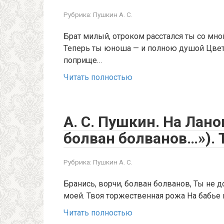
Рубрика:
Пушкин А. С.
Брат милый, отроком расстался ты со мно
Теперь ты юноша — и полною душой Цвете
поприще…
Читать полностью
А. С. Пушкин. На Лано
болван болванов…»). 
Рубрика:
Пушкин А. С.
Бранись, ворчи, болван болванов, Ты не 
моей. Твоя торжественная рожа На бабье г
Читать полностью