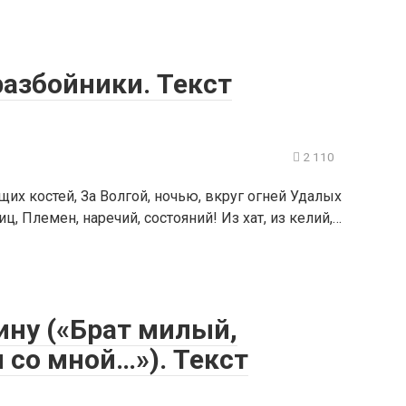
разбойники. Текст
2 110
их костей, За Волгой, ночью, вкруг огней Удалых
ц, Племен, наречий, состояний! Из хат, из келий,…
кину («Брат милый,
 со мной…»). Текст