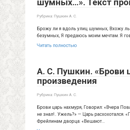
шумных…». Текст про
Рубрика:
Пушкин А. С.
Брожу ли я вдоль улиц шумных, Вхожу л
безумных, Я предаюсь моим мечтам. Я гов
Читать полностью
А. С. Пушкин. «Брови 
произведения
Рубрика:
Пушкин А. С.
Брови царь нахмуря, Говорил: «Вчера Пова
не знал!.. Ужель?» — Царь расхохотался. «
Фрейлинам дворца: «Вешают…