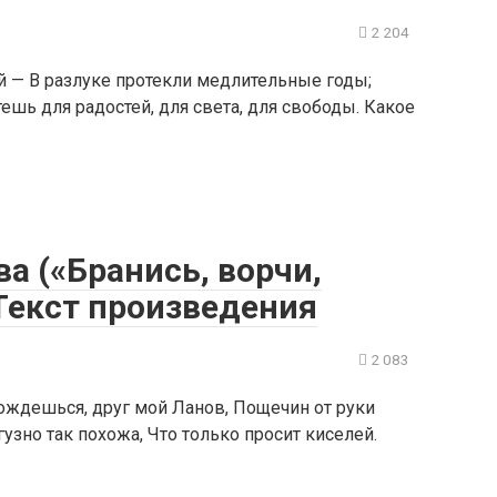
2 204
й — В разлуке протекли медлительные годы;
шь для радостей, для света, для свободы. Какое
ва («Бранись, ворчи,
Текст произведения
2 083
дождешься, друг мой Ланов, Пощечин от руки
узно так похожа, Что только просит киселей.