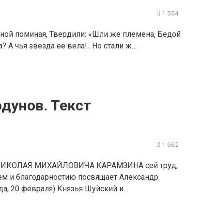
1 554
ной поминая, Твердили: «Шли же племена, Бедой
? А чья звезда ее вела!.. Но стали ж…
одунов. Текст
1 662
ИКОЛАЯ МИХАЙЛОВИЧА КАРАМЗИНА сей труд,
ем и благодарностию посвящает Александр
, 20 февраля) Князья Шуйский и…