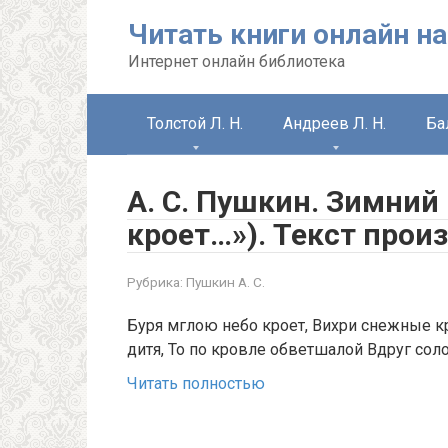
Перейти
Читать книги онлайн на
к
контенту
Интернет онлайн библиотека
Толстой Л. Н.
Андреев Л. Н.
Ба
А. С. Пушкин. Зимний
кроет…»). Текст прои
Рубрика:
Пушкин А. С.
Буря мглою небо кроет, Вихри снежные крут
дитя, То по кровле обветшалой Вдруг соло
Читать полностью