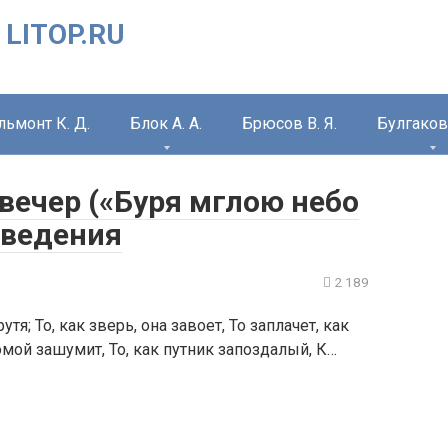
 LITOP.RU
льмонт К. Д.
Блок А. А.
Брюсов В. Я.
Булгаков 
 вечер («Буря мглою небо
зведения
2 189
я; То, как зверь, она завоет, То заплачет, как
мой зашумит, То, как путник запоздалый, К…