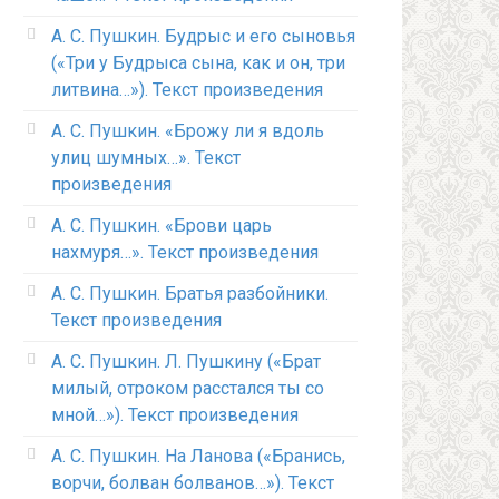
А. С. Пушкин. Будрыс и его сыновья
(«Три у Будрыса сына, как и он, три
литвина…»). Текст произведения
А. С. Пушкин. «Брожу ли я вдоль
улиц шумных…». Текст
произведения
А. С. Пушкин. «Брови царь
нахмуря…». Текст произведения
А. С. Пушкин. Братья разбойники.
Текст произведения
А. С. Пушкин. Л. Пушкину («Брат
милый, отроком расстался ты со
мной…»). Текст произведения
А. С. Пушкин. На Ланова («Бранись,
ворчи, болван болванов…»). Текст