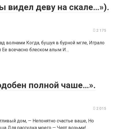
Ты видел деву на скале…»).
2 175
ад волнами Когда, бушуя в бурной мгле, Играло
ял Ее всечасно блеском алым И…
подобен полной чаше…».
2 015
тливый дом, — Непонятно счастье ваше, Но
каша Для рассудка моего — Черт возьми!…