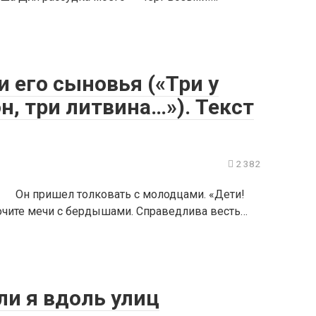
и его сыновья («Три у
н, три литвина…»). Текст
2 382
на. Он пришел толковать с молодцами. «Дети!
очите мечи с бердышами. Справедлива весть…
ли я вдоль улиц