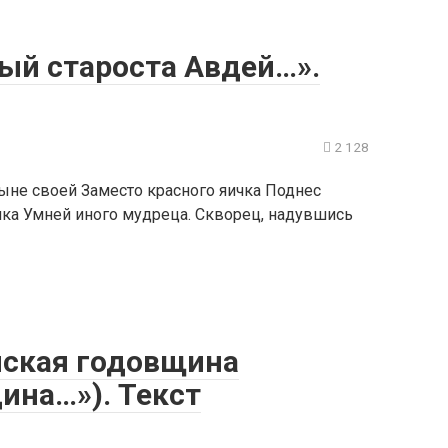
тый староста Авдей…».
2 128
ыне своей Заместо красного яичка Поднес
ичка Умней иного мудреца. Скворец, надувшись
нская годовщина
ина…»). Текст