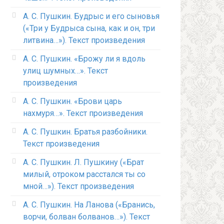
А. С. Пушкин. Будрыс и его сыновья
(«Три у Будрыса сына, как и он, три
литвина…»). Текст произведения
А. С. Пушкин. «Брожу ли я вдоль
улиц шумных…». Текст
произведения
А. С. Пушкин. «Брови царь
нахмуря…». Текст произведения
А. С. Пушкин. Братья разбойники.
Текст произведения
А. С. Пушкин. Л. Пушкину («Брат
милый, отроком расстался ты со
мной…»). Текст произведения
А. С. Пушкин. На Ланова («Бранись,
ворчи, болван болванов…»). Текст