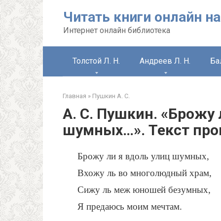
Перейти
Читать книги онлайн на
к
контенту
Интернет онлайн библиотека
Толстой Л. Н.
Андреев Л. Н.
Ба
Главная
»
Пушкин А. С.
А. С. Пушкин. «Брожу 
шумных…». Текст про
Брожу ли я вдоль улиц шумных,
Вхожу ль во многолюдный храм,
Сижу ль меж юношей безумных,
Я предаюсь моим мечтам.