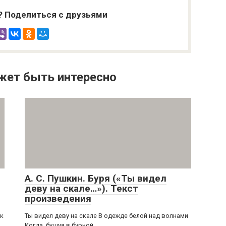
? Поделиться с друзьями
жет быть интересно
А. С. Пушкин. Буря («Ты видел
деву на скале…»). Текст
произведения
ак
Ты видел деву на скале В одежде белой над волнами
Когда, бушуя в бурной