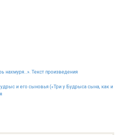
арь нахмуря…». Текст произведения
Будрыс и его сыновья («Три у Будрыса сына, как и
я