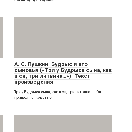
А. С. Пушкин. Будрыс и его
сыновья («Три у Будрыса сына, как
и он, три литвина…»). Текст
произведения
Три у Будрыса сына, как и он, три литвина. Он
пришел толковать с