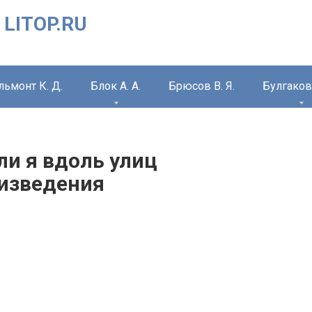
 LITOP.RU
льмонт К. Д.
Блок А. А.
Брюсов В. Я.
Булгаков 
ли я вдоль улиц
изведения