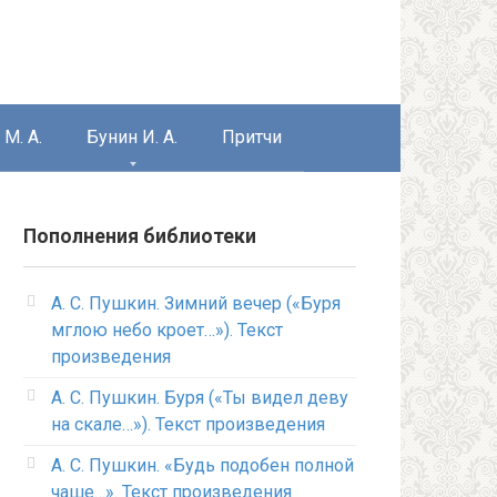
М. А.
Бунин И. А.
Притчи
Пополнения библиотеки
А. С. Пушкин. Зимний вечер («Буря
мглою небо кроет…»). Текст
произведения
А. С. Пушкин. Буря («Ты видел деву
на скале…»). Текст произведения
А. С. Пушкин. «Будь подобен полной
чаше…». Текст произведения