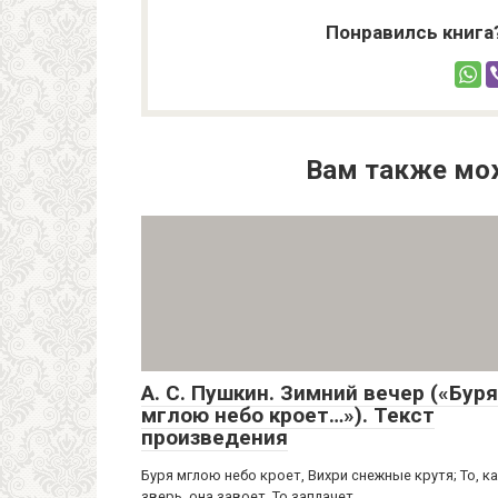
Понравилсь книга
Вам также мо
А. С. Пушкин. Зимний вечер («Буря
мглою небо кроет…»). Текст
произведения
Буря мглою небо кроет, Вихри снежные крутя; То, к
зверь, она завоет, То заплачет,