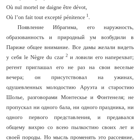
Où nul mortel ne daigne être dévot,
1
Où l’on fait tout excepté pénitence
.
Появление Ибрагима, его наружность,
образованность и природный ум возбудили в
Париже общее внимание. Все дамы желали видеть
2
у себя le Nègre du czar
и ловили его наперехват;
регент приглашал его не раз на свои веселые
вечера; он присутствовал на ужинах,
одушевленных молодостию Аруэта и старостию
Шолье, разговорами Монтескье и Фонтенеля; не
пропускал ни одного бала, ни одного праздника, ни
одного первого представления, и предавался
общему вихрю со всею пылкостию своих лет и
своей породы. Но мысль променять это рассеяние,