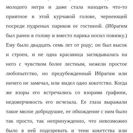
молодого негра и даже стала находить что-то
приятное в этой курчавой голове, чернеющей
посреди пудреных париков ее гостиной. (Ибрагим
был ранен в голову и вместо парика носил повязку.)
Ему было двадцать семь лет от роду; он был высок
и строен, и не одна красавица заглядывалась на
него с чувством более лестным, нежели простое
любопытство, но предубежденный Ибрагим или
ничего не замечал, или видел одно кокетство. Когда
же взоры его встречались со взорами графини,
недоверчивость его исчезала. Ее глаза выражали
такое милое добродушие, ее обхождение с ним было
так просто, так непринужденно, что невозможно
было в ней подозревать и тени кокетства или