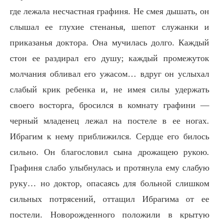
где лежала несчастная графиня. Не смея дышать, он
слышал ее глухие стенанья, шепот служанки и
приказанья доктора. Она мучилась долго. Каждый
стон ее раздирал его душу; каждый промежуток
молчания обливал его ужасом… вдруг он услыхал
слабый крик ребенка и, не имея силы удержать
своего восторга, бросился в комнату графини —
черный младенец лежал на постеле в ее ногах.
Ибрагим к нему приближился. Сердце его билось
сильно. Он благословил сына дрожащею рукою.
Графиня слабо улыбнулась и протянула ему слабую
руку… но доктор, опасаясь для больной слишком
сильных потрясений, оттащил Ибрагима от ее
постели. Новорожденного положили в крытую