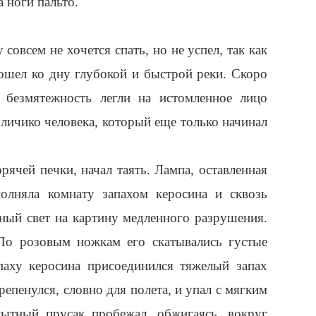
 ноги пальто.
 совсем не хочется спать, но не успел, так как
пошел ко дну глубокой и быстрой реки. Скоро
 безмятежность легли на истомленное лицо
 личико человека, который еще только начинал
рячей печки, начал таять. Лампа, оставленная
олняла комнату запахом керосина и сквозь
ьный свет на картину медленного разрушения.
 По розовым ножкам его скатывались густые
паху керосина присоединился тяжелый запах
репенулся, словно для полета, и упал с мягким
ытный прусак пробежал, обжигаясь, вокруг