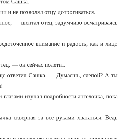
том Сашка.
ии и не позволял отцу дотрогиваться.
енное, — шептал отец, задумчиво всматриваясь
редоточенное внимание и радость, как и лицо
ец, — он сейчас полетит.
е ответил Сашка. — Думаешь, слепой? А ты
й!
 глазами изучал подробности ангелочка, пока
ычка скверная за все руками хвататься. Ведь
ивые и неподвижные тени двух склонившихся