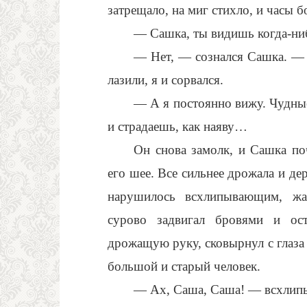
затрещало, на миг стихло, и часы б
— Сашка, ты видишь когда-ни
— Нет, — сознался Сашка. — А
лазили, я и сорвался.
— А я постоянно вижу. Чудны
и страдаешь, как наяву…
Он снова замолк, и Сашка по
его шее. Все сильнее дрожала и де
нарушилось всхлипывающим, жа
сурово задвигал бровями и ос
дрожащую руку, сковырнул с глаза 
большой и старый человек.
— Ах, Саша, Саша! — всхлипыв