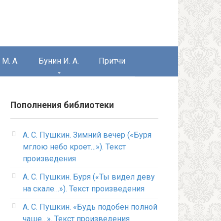
М. А.
Бунин И. А.
Притчи
Пополнения библиотеки
А. С. Пушкин. Зимний вечер («Буря
мглою небо кроет…»). Текст
произведения
А. С. Пушкин. Буря («Ты видел деву
на скале…»). Текст произведения
А. С. Пушкин. «Будь подобен полной
чаше…». Текст произведения