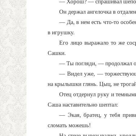
— Хорош? — спрашивал шепо
Он держал ангелочка в отдален
— Да, в нем есть что-то особ
в игрушку.
Его лицо выражало то же сос
Сашки.
— Ты погляди, — продолжал от
— Видел уже, — торжествующ
на крылышки глянь. Цыц, не трога
Отец отдернул руку и темными
Саша наставительно шептал:
— Экая, братец, у тебя прив
сломать можешь!
На стене вырезывались уродл