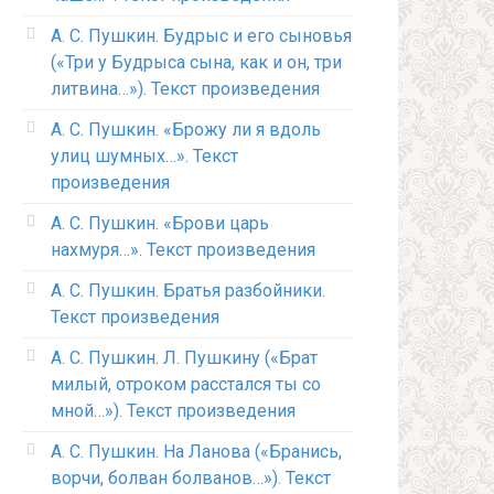
А. С. Пушкин. Будрыс и его сыновья
(«Три у Будрыса сына, как и он, три
литвина…»). Текст произведения
А. С. Пушкин. «Брожу ли я вдоль
улиц шумных…». Текст
произведения
А. С. Пушкин. «Брови царь
нахмуря…». Текст произведения
А. С. Пушкин. Братья разбойники.
Текст произведения
А. С. Пушкин. Л. Пушкину («Брат
милый, отроком расстался ты со
мной…»). Текст произведения
А. С. Пушкин. На Ланова («Бранись,
ворчи, болван болванов…»). Текст