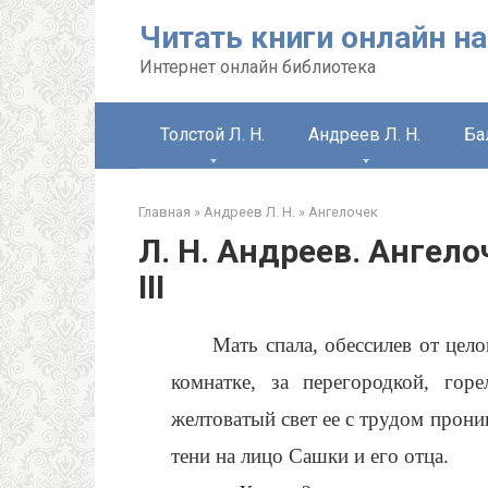
Перейти
Читать книги онлайн на
к
контенту
Интернет онлайн библиотека
Толстой Л. Н.
Андреев Л. Н.
Ба
Главная
»
Андреев Л. Н.
»
Ангелочек
Л. Н. Андреев. Ангело
III
Мать спала, обессилев от цел
комнатке, за перегородкой, гор
желтоватый свет ее с трудом прони
тени на лицо Сашки и его отца.