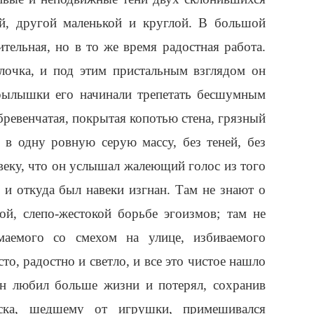
й, другой маленькой и круглой. В большой
тельная, но в то же время радостная работа.
елочка, и под этим пристальным взглядом он
крылышки его начинали трепетать бесшумным
ревенчатая, покрытая копотью стена, грязный
 в одну ровную серую массу, без теней, без
веку, что он услышал жалеющий голос из того
 и откуда был навеки изгнан. Там не знают о
ой, слепо-жестокой борьбе эгоизмов; там не
маемого со смехом на улице, избиваемого
о, радостно и светло, и все это чистое нашло
он любил больше жизни и потерял, сохранив
ска, шедшему от игрушки, примешивался