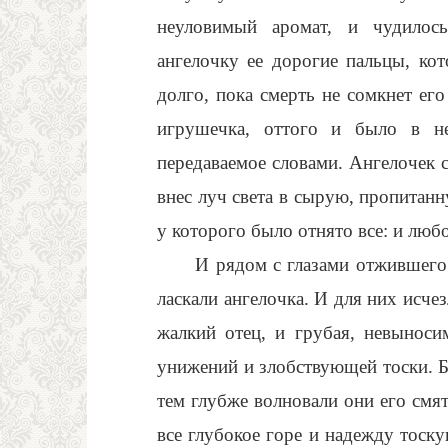
неуловимый аромат, и чудилось
ангелочку ее дорогие пальцы, ко
долго, пока смерть не сомкнет его
игрушечка, оттого и было в не
передаваемое словами. Ангелочек с
внес луч света в сырую, пропитан
у которого было отнято все: и любо
И рядом с глазами отжившего
ласкали ангелочка. И для них исче
жалкий отец, и грубая, невыноси
унижений и злобствующей тоски. 
тем глубже волновали они его смя
все глубокое горе и надежду тоску