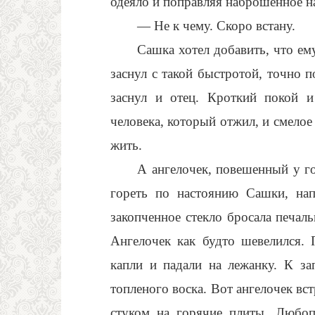
одеяло и поправляя наброшенное на
— Не к чему. Скоро встану.
Сашка хотел добавить, что ему
заснул с такой быстротой, точно 
заснул и отец. Кроткий покой и
человека, который отжил, и смелое
жить.
А ангелочек, повешенный у го
гореть по настоянию Сашки, нап
закопченное стекло бросала печал
Ангелочек как будто шевелился.
капли и падали на лежанку. К за
топленого воска. Вот ангелочек вст
стуком на горячие плиты. Любоп