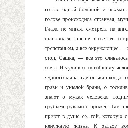
голов: одной большой и лохмато
голове происходила странная, мучи
Глаза, не мигая, смотрели на анг
становился больше и светлее, и 
трепетаньем, а все окружающее — б
стол, Сашка, — все это сливалось
света. И чудилось погибшему чело
чудного мира, где он жил когда-то
грязи и унылой брани, о тосклив
знают о муках человека, подни
грубыми руками сторожей. Там чист
приют в душе ее, той, которую 
ненужную жизнь. К запаху во