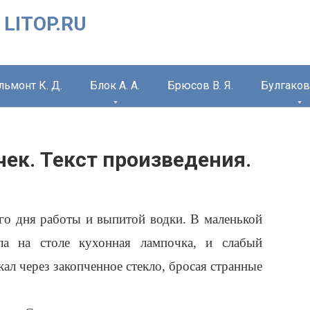
 LITOP.RU
льмонт К. Д.
Блок А. А.
Брюсов В. Я.
Булгаков 
чек. Текст произведения.
ого дня работы и выпитой водки. В маленькой
ела на столе кухонная лампочка, и слабый
кал через закопченное стекло, бросая странные