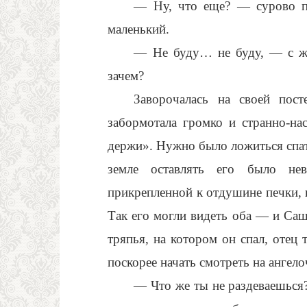
— Ну, что еще? — сурово п
маленький.
— Не буду… не буду, — с ж
зачем?
Заворочалась на своей пос
забормотала громко и странно-н
держи». Нужно было ложиться спать
земле оставлять его было не
прикрепленной к отдушине печки, и
Так его могли видеть оба — и Саш
тряпья, на котором он спал, отец 
поскорее начать смотреть на ангело
— Что же ты не раздеваешься?