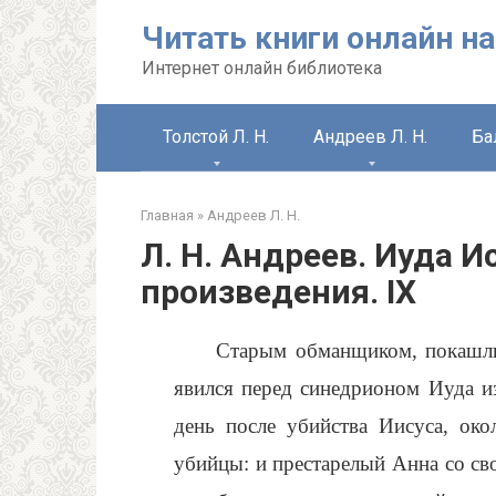
Перейти
Читать книги онлайн на
к
контенту
Интернет онлайн библиотека
Толстой Л. Н.
Андреев Л. Н.
Ба
Главная
»
Андреев Л. Н.
Л. Н. Андреев. Иуда И
произведения. IX
Старым обманщиком, покашлив
явился перед синедрионом Иуда и
день после убийства Иисуса, око
убийцы: и престарелый Анна со с