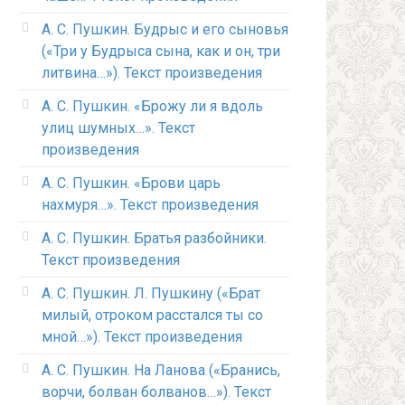
А. С. Пушкин. Будрыс и его сыновья
(«Три у Будрыса сына, как и он, три
литвина…»). Текст произведения
А. С. Пушкин. «Брожу ли я вдоль
улиц шумных…». Текст
произведения
А. С. Пушкин. «Брови царь
нахмуря…». Текст произведения
А. С. Пушкин. Братья разбойники.
Текст произведения
А. С. Пушкин. Л. Пушкину («Брат
милый, отроком расстался ты со
мной…»). Текст произведения
А. С. Пушкин. На Ланова («Бранись,
ворчи, болван болванов…»). Текст