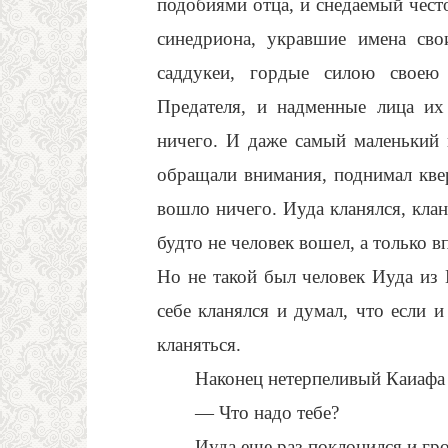
подобиями отца, и снедаемый често
синедриона, укравшие имена св
саддукеи, гордые силою своею
Предателя, и надменные лица их
ничего. И даже самый маленький 
обращали внимания, поднимал квер
вошло ничего. Иуда кланялся, клан
будто не человек вошел, а только в
Но не такой был человек Иуда из 
себе кланялся и думал, что если и
кланяться.
Наконец нетерпеливый Каиафа
— Что надо тебе?
Иуда еще раз поклонился и гро