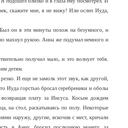
? Я подошел близко и в глаза ему посмотрел. И
век, скажите мне, я не вижу! Или ослеп Иуда,
 Был он в эти минуты похож на безумного, и
но махнул рукою. Анна же подумал немного и
твительно получил мало, и это волнует тебя.
оим детям.
резко. И еще не замолк этот звук, как другой,
это Иуда горстью бросал серебреники и оболы
, возвращая плату за Иисуса. Косым дождем
ца, на стол, раскатываясь по полу. Некоторые
нями наружу, другие, вскочив с мест, кричали
пасть в Анну, бросил последнюю монету, за