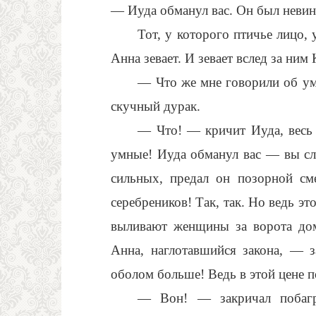
— Иуда обманул вас. Он был невин
Тот, у которого птичье лицо,
Анна зевает. И зевает вслед за ним
— Что же мне говорили об ум
скучный дурак.
— Что! — кричит Иуда, весь
умные! Иуда обманул вас — вы слы
сильных, предал он позорной сме
серебреников! Так, так. Но ведь эт
выливают женщины за ворота дом
Анна, наглотавшийся закона, — 
оболом больше! Ведь в этой цене 
— Вон! — закричал побагр