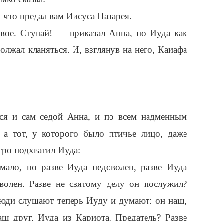
, что предал вам Иисуса Назарея.
вое. Ступай! — приказал Анна, но Иуда как
олжал кланяться. И, взглянув на него, Каиафа
лся и сам седой Анна, и по всем надменным
; а тот, у которого было птичье лицо, даже
стро подхватил Иуда:
мало, но разве Иуда недоволен, разве Иуда
волен. Разве не святому делу он послужил?
люди слушают теперь Иуду и думают: он наш,
аш друг, Иуда из Кариота, Предатель? Разве