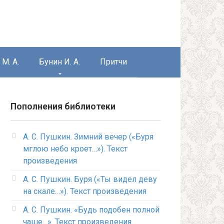
М. А.
Бунин И. А.
Притчи
Пополнения библиотеки
А. С. Пушкин. Зимний вечер («Буря
мглою небо кроет…»). Текст
произведения
А. С. Пушкин. Буря («Ты видел деву
на скале…»). Текст произведения
А. С. Пушкин. «Будь подобен полной
чаше…». Текст произведения