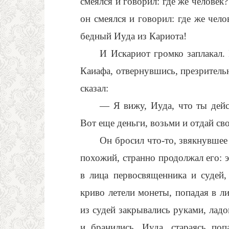
смеялся и говорил: где же человек
он смеялся и говорил: где же чело
бедный Иуда из Кариота!
И Искариот громко заплакал.
Каиафа, отвернувшись, презритель
сказал:
— Я вижу, Иуда, что ты дейс
Вот еще деньги, возьми и отдай св
Он бросил что-то, звякнувшее 
похожий, странно продолжал его: 
в лица первосвященника и судей
криво летели монеты, попадая в ли
из судей закрывались руками, ладо
и бранились. Иуда, стараясь по