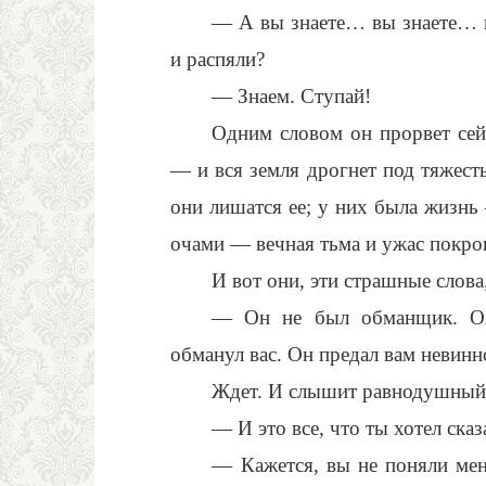
— А вы знаете… вы знаете… к
и распяли?
— Знаем. Ступай!
Одним словом он прорвет сейч
— и вся земля дрогнет под тяжес
они лишатся ее; у них была жизнь
очами — вечная тьма и ужас покро
И вот они, эти страшные слов
— Он не был обманщик. Он
обманул вас. Он предал вам невинн
Ждет. И слышит равнодушный,
— И это все, что ты хотел сказ
— Кажется, вы не поняли мен