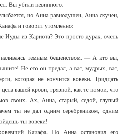
ен. Вы убили невинного.
 улыбается, но Анна равнодушен, Анна скучен,
 Каиафа и говорит утомленно:
е Иуды из Кариота? Это просто дурак, очень
 наливаясь темным бешенством. — А кто вы,
шите! Не его он предал, а вас, мудрых, вас,
рти, которая не кончится вовеки. Тридцать
о цена вашей крови, грязной, как те помои, что
ов своих. Ах, Анна, старый, седой, глупый
зачем ты не дал одним серебреником, одним
пойдешь ты вовеки!
овевший Каиафа. Но Анна остановил его