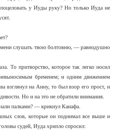
и поцеловать у Иуды руку? Но только Иуда не
усят.
ает?
емени слушать твою болтовню, — равнодушно
за. То притворство, которое так легко носил
 невыносимым бременем; и одним движением
ва взглянул на Анну, то был взор его прост, и
дивости. Но и на это не обратили внимания.
нали палками? — крикнул Каиафа.
шных слов, которые он поднимал все выше и
головы судей, Иуда хрипло спросил: