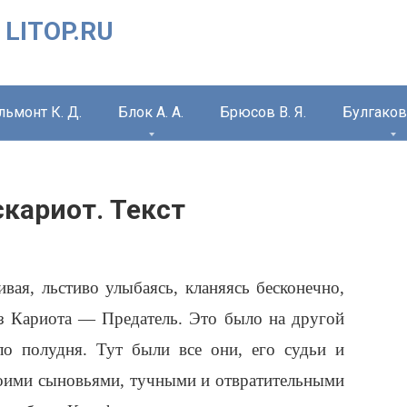
 LITOP.RU
льмонт К. Д.
Блок А. А.
Брюсов В. Я.
Булгаков 
скариот. Текст
ая, льстиво улыбаясь, кланяясь бесконечно,
з Кариота — Предатель. Это было на другой
ло полудня. Тут были все они, его судьи и
воими сыновьями, тучными и отвратительными