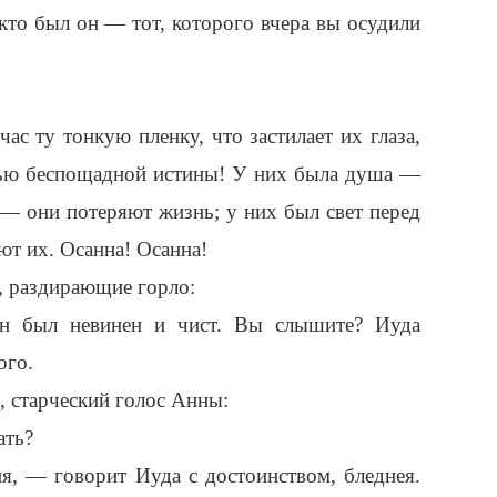
то был он — тот, которого вчера вы осудили
ас ту тонкую пленку, что застилает их глаза,
тью беспощадной истины! У них была душа —
 — они потеряют жизнь; у них был свет перед
ют их. Осанна! Осанна!
а, раздирающие горло:
 был невинен и чист. Вы слышите? Иуда
ого.
 старческий голос Анны:
ать?
я, — говорит Иуда с достоинством, бледнея.