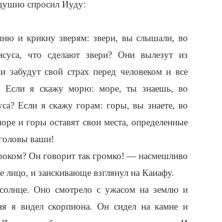
одушно спросил Иуду:
ню и крикну зверям: звери, вы слышали, во
исуса, что сделают звери? Они вылезут из
и забудут свой страх перед человеком и все
! Если я скажу морю: море, ты знаешь, во
са? Если я скажу горам: горы, вы знаете, во
оре и горы оставят свои места, определенные
 головы ваши!
ороком? Он говорит так громко! — насмешливо
ье лицо, и заискивающе взглянул на Каиафу.
солнце. Оно смотрело с ужасом на землю и
ня я видел скорпиона. Он сидел на камне и