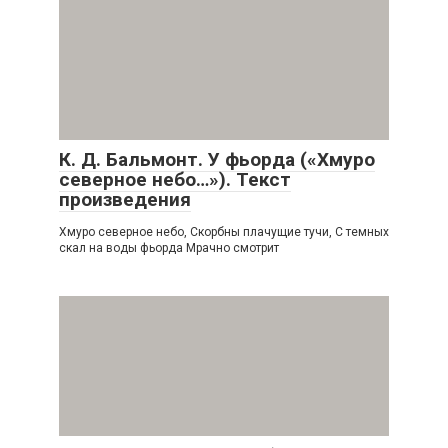
К. Д. Бальмонт. У фьорда («Хмуро
северное небо…»). Текст
произведения
Хмуро северное небо, Скорбны плачущие тучи, С темных
скал на воды фьорда Мрачно смотрит