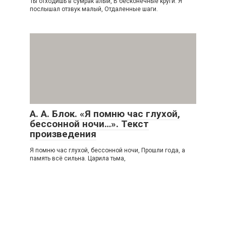
Ты отходишь в сумрак алый, В бесконечные круги. Я
послышал отзвук малый, Отдаленные шаги.
А. А. Блок. «Я помню час глухой,
бессонной ночи…». Текст
произведения
Я помню час глухой, бессонной ночи, Прошли года, а
память всё сильна. Царила тьма,