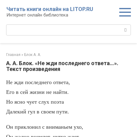
Перейти
Читать книги онлайн на LITOP.RU
к
Интернет онлайн библиотека
контенту
Поиск:
Главная
»
Блок А. А.
А. А. Блок. «Не жди последнего ответа…».
Текст произведения
Не жди последнего ответа,
Его в сей жизни не найти.
Но ясно чует слух поэта
Далекий гул в своем пути.
Он приклонил с вниманьем ухо,
Он жадно внемлет, чутко ждет,