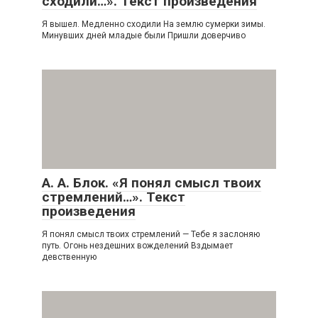
сходили…». Текст произведения
Я вышел. Медленно сходили На землю сумерки зимы.
Минувших дней младые были Пришли доверчиво
А. А. Блок. «Я понял смысл твоих
стремлений…». Текст
произведения
Я понял смысл твоих стремлений — Тебе я заслоняю
путь. Огонь нездешних вожделений Вздымает
девственную