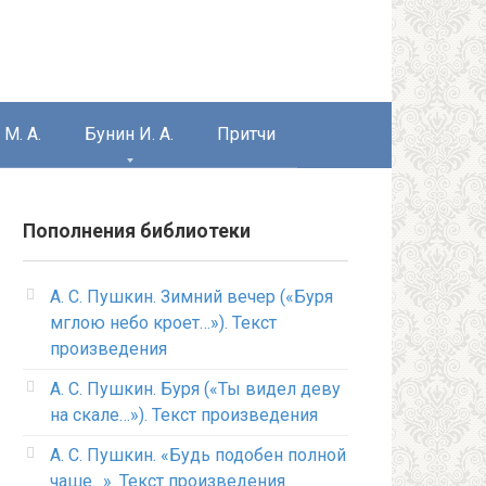
М. А.
Бунин И. А.
Притчи
Пополнения библиотеки
А. С. Пушкин. Зимний вечер («Буря
мглою небо кроет…»). Текст
произведения
А. С. Пушкин. Буря («Ты видел деву
на скале…»). Текст произведения
А. С. Пушкин. «Будь подобен полной
чаше…». Текст произведения