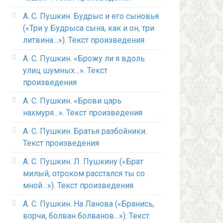
А. С. Пушкин. Будрыс и его сыновья
(«Три у Будрыса сына, как и он, три
литвина…»). Текст произведения
А. С. Пушкин. «Брожу ли я вдоль
улиц шумных…». Текст
произведения
А. С. Пушкин. «Брови царь
нахмуря…». Текст произведения
А. С. Пушкин. Братья разбойники.
Текст произведения
А. С. Пушкин. Л. Пушкину («Брат
милый, отроком расстался ты со
мной…»). Текст произведения
А. С. Пушкин. На Ланова («Бранись,
ворчи, болван болванов…»). Текст