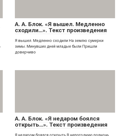
.
А. А. Блок. «Я вышел. Медленно
сходили…». Текст произведения
Я вышел. Медленно сходили На землю сумерки
ь
зимы. Минувших дней младые были Пришли
доверчиво
А. А. Блок. «Я недаром боялся
открыть…». Текст произведения
Я недаром боялся открыть В непогодную полночь