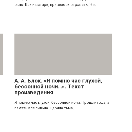
окно. Как и встарь, привелось отравить, Что
ю
А. А. Блок. «Я помню час глухой,
бессонной ночи…». Текст
произведения
Я помню час глухой, бессонной ночи, Прошли года, а
память всё сильна. Царила тьма,