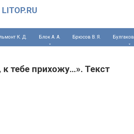
 LITOP.RU
льмонт К. Д.
Блок А. А.
Брюсов В. Я.
Булгаков 
, к тебе прихожу…». Текст