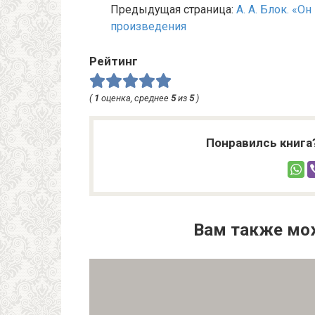
Предыдущая страница:
А. А. Блок. «О
произведения
Рейтинг
(
1
оценка, среднее
5
из
5
)
Понравилсь книга
Вам также мо