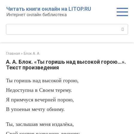
Перейти
Читать книги онлайн на LITOP.RU
к
Интернет онлайн библиотека
контенту
Поиск:
Главная
»
Блок А. А.
А. А. Блок. «Ты горишь над высокой горою…».
Текст произведения
Ты горишь над высокой горою,
Недоступна в Своем терему.
Я примчуся вечерней порою,
В упоеньи мечту обниму.
Ты, заслышав меня издалёка,
Свой костер разведешь ввечеру.