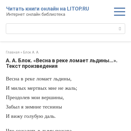
Перейти
Читать книги онлайн на LITOP.RU
к
Интернет онлайн библиотека
контенту
Поиск:
Главная
»
Блок А. А.
А. А. Блок. «Весна в реке ломает льдины…».
Текст произведения
Весна в реке ломает льдины,
И милых мертвых мне не жаль;
Преодолев мои вершины,
Забыл я зимние теснины
И вижу голубую даль.
Что сожалеть в дыму пожара,