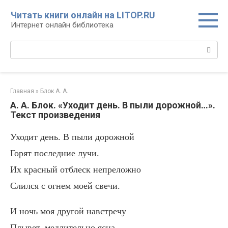
Перейти
Читать книги онлайн на LITOP.RU
к
Интернет онлайн библиотека
контенту
Поиск:
Главная
»
Блок А. А.
А. А. Блок. «Уходит день. В пыли дорожной…».
Текст произведения
Уходит день. В пыли дорожной
Горят последние лучи.
Их красный отблеск непреложно
Слился с огнем моей свечи.
И ночь моя другой навстречу
Плывет, медлительно ясна.