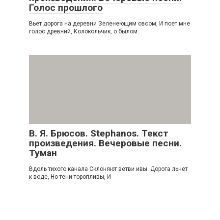
Голос прошлого
Вьет дорога на деревни Зеленеющим овсом, И поет мне
голос древний, Колокольчик, о былом.
В. Я. Брюсов. Stephanos. Текст
произведения. Вечеровые песни.
Туман
Вдоль тихого канала Склоняют ветви ивы. Дорога льнет
к воде, Но тени торопливы, И