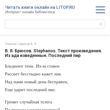
Перейти
Читать книги онлайн на LITOP.RU
к
Интернет онлайн библиотека
контенту
Поиск:
Главная
»
Брюсов В. Я.
В. Я. Брюсов. Stephanos. Текст произведения.
Из ада изведенные. Последний пир
Бледнеют тени. Из-за ставен
Рассвет бесстыдно кажет лик.
Над нами новый день бесправен,
Еще царит последний миг.
Гремит случайная телега
По тяжким камням мостовой.