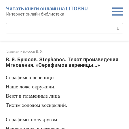
Перейти
Читать книги онлайн на LITOP.RU
к
Интернет онлайн библиотека
контенту
Поиск:
Главная
»
Брюсов В. Я.
В. Я. Брюсов. Stephanos. Текст произведения.
Mгновения. «Серафимов вереницы…»
Серафимов вереницы
Наше ложе окружили.
Веют в пламенные лица
Тихим холодом воскрылий.
Серафимы полукругом
Наклонились к изголовью;