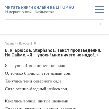
Перейти
Читать книги онлайн на LITOP.RU
к
Интернет онлайн библиотека
контенту
Поиск:
Главная
»
Брюсов В. Я.
В. Я. Брюсов. Stephanos. Текст произведения.
На Сайме. «Я — упоен! мне ничего не надо!..»
Я — упоен! мне ничего не надо!
О, только б длился этот ясный сон,
Тянулись тени северного сада,
Сиял осенне-бледный небосклон,
Качались волны, шитые шелками,
Лиловым, красным, желтым, золотым,