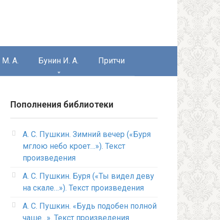
М. А.
Бунин И. А.
Притчи
Пополнения библиотеки
А. С. Пушкин. Зимний вечер («Буря
мглою небо кроет…»). Текст
произведения
А. С. Пушкин. Буря («Ты видел деву
на скале…»). Текст произведения
А. С. Пушкин. «Будь подобен полной
чаше…». Текст произведения