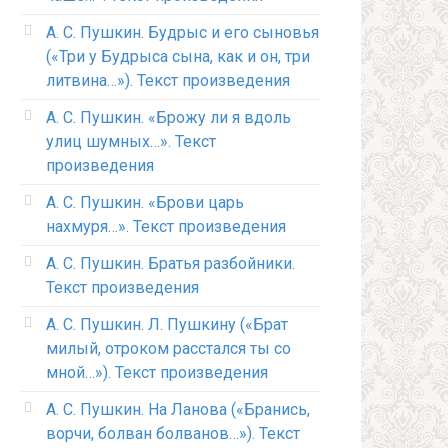
А. С. Пушкин. Будрыс и его сыновья
(«Три у Будрыса сына, как и он, три
литвина…»). Текст произведения
А. С. Пушкин. «Брожу ли я вдоль
улиц шумных…». Текст
произведения
А. С. Пушкин. «Брови царь
нахмуря…». Текст произведения
А. С. Пушкин. Братья разбойники.
Текст произведения
А. С. Пушкин. Л. Пушкину («Брат
милый, отроком расстался ты со
мной…»). Текст произведения
А. С. Пушкин. На Ланова («Бранись,
ворчи, болван болванов…»). Текст