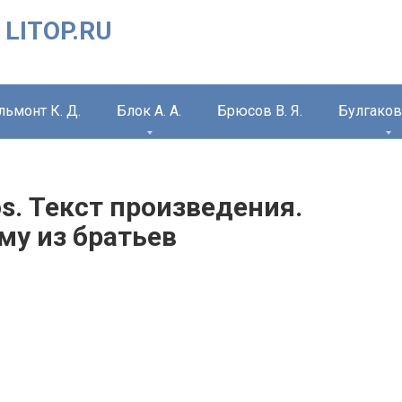
 LITOP.RU
льмонт К. Д.
Блок А. А.
Брюсов В. Я.
Булгаков 
os. Текст произведения.
му из братьев