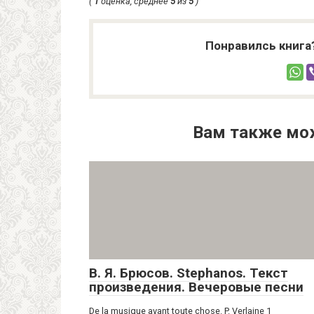
(
1
оценка, среднее
5
из
5
)
Понравилсь книга
Вам также мо
В. Я. Брюсов. Stephanos. Текст
произведения. Вечеровые песни
De la musique avant toute chose. P. Verlaine 1