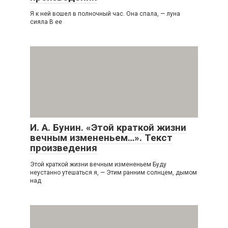
Я к ней вошел в полночный час. Она спала, — луна
сияла В ее
И. А. Бунин. «Этой краткой жизни
вечным измененьем…». Текст
произведения
Этой краткой жизни вечным измененьем Буду
неустанно утешаться я, — Этим ранним солнцем, дымом
над