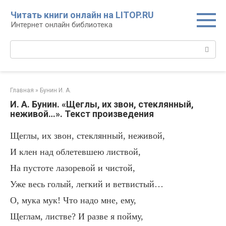
Перейти
Читать книги онлайн на LITOP.RU
к
Интернет онлайн библиотека
контенту
Поиск:
Главная
»
Бунин И. А.
И. А. Бунин. «Щеглы, их звон, стеклянный,
неживой…». Текст произведения
Щеглы, их звон, стеклянный, неживой,
И клен над облетевшею листвой,
На пустоте лазоревой и чистой,
Уже весь голый, легкий и ветвистый…
О, мука мук! Что надо мне, ему,
Щеглам, листве? И разве я пойму,