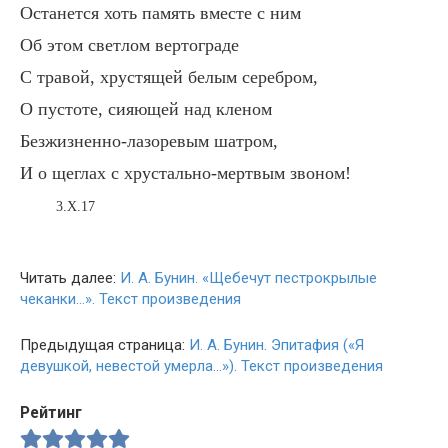
Останется хоть память вместе с ним
Об этом светлом вертограде
С травой, хрустящей белым серебром,
О пустоте, сияющей над кленом
Безжизненно-лазоревым шатром,
И о щеглах с хрустально-мертвым звоном!
3.X.17
Читать далее:
И. А. Бунин. «Щебечут пестрокрылые
чеканки…». Текст произведения
Предыдущая страница:
И. А. Бунин. Эпитафия («Я
девушкой, невестой умерла…»). Текст произведения
Рейтинг