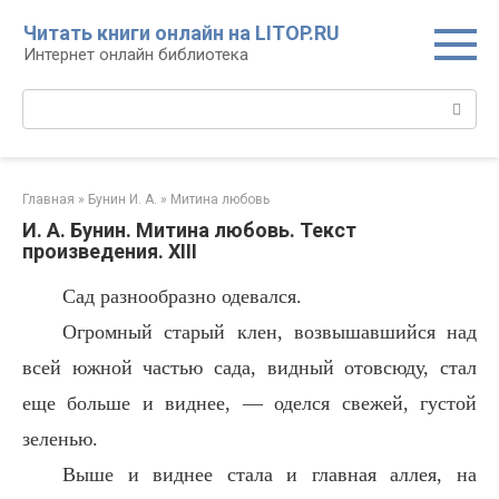
Перейти
Читать книги онлайн на LITOP.RU
к
Интернет онлайн библиотека
контенту
Поиск:
Главная
»
Бунин И. А.
»
Митина любовь
И. А. Бунин. Митина любовь. Текст
произведения. XIII
Сад разнообразно одевался.
Огромный старый клен, возвышавшийся над
всей южной частью сада, видный отовсюду, стал
еще больше и виднее, — оделся свежей, густой
зеленью.
Выше и виднее стала и главная аллея, на