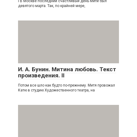
I В Москве последний счастливый день Мити был
девятого марта. Так, по крайней мере,
И. А. Бунин. Митина любовь. Текст
произведения. II
Потом все шло как будто по-прежнему. Митя провожал
Катю в студию Художественного театра, на