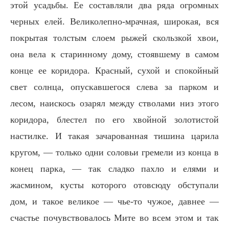
этой усадьбы. Ее составляли два ряда огромных
черных елей. Великолепно-мрачная, широкая, вся
покрытая толстым слоем рыжей скользкой хвои,
она вела к старинному дому, стоявшему в самом
конце ее коридора. Красный, сухой и спокойный
свет солнца, опускавшегося слева за парком и
лесом, наискось озарял между стволами низ этого
коридора, блестел по его хвойной золотистой
настилке. И такая зачарованная тишина царила
кругом, — только одни соловьи гремели из конца в
конец парка, — так сладко пахло и елями и
жасмином, кусты которого отовсюду обступали
дом, и такое великое — чье-то чужое, давнее —
счастье почувствовалось Мите во всем этом и так