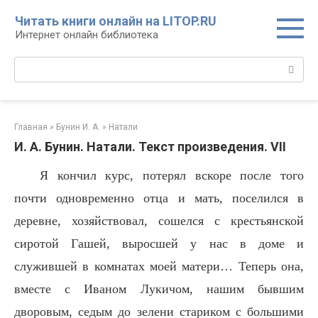
Перейти
Читать книги онлайн на LITOP.RU
к
Интернет онлайн библиотека
контенту
Поиск:
Главная
»
Бунин И. А.
»
Натали
И. А. Бунин. Натали. Текст произведения. VII
Я кончил курс, потерял вскоре после того
почти одновременно отца и мать, поселился в
деревне, хозяйствовал, сошелся с крестьянской
сиротой Гашей, выросшей у нас в доме и
служившей в комнатах моей матери… Теперь она,
вместе с Иваном Лукичом, нашим бывшим
дворовым, седым до зелени стариком с большими