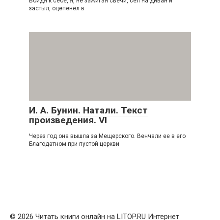
Войдя к себе, я, не зажигая свечи, сел на диван и
застыл, оцепенел в
И. А. Бунин. Натали. Текст
произведения. VI
Через год она вышла за Мещерского. Венчали ее в его
Благодатном при пустой церкви
© 2026 Читать книги онлайн на LITOP.RU Интернет