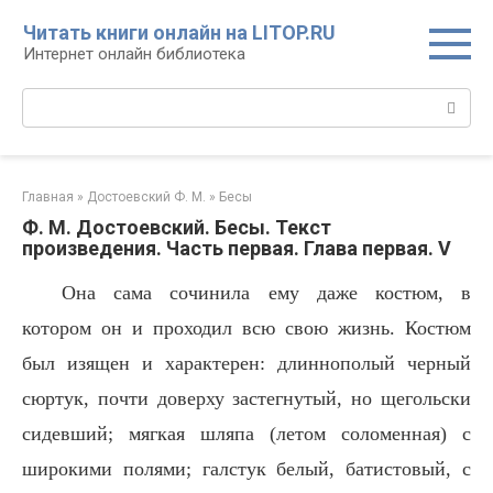
Перейти
Читать книги онлайн на LITOP.RU
к
Интернет онлайн библиотека
контенту
Поиск:
Главная
»
Достоевский Ф. М.
»
Бесы
Ф. М. Достоевский. Бесы. Текст
произведения. Часть первая. Глава первая. V
Она сама сочинила ему даже костюм, в
котором он и проходил всю свою жизнь. Костюм
был изящен и характерен: длиннополый черный
сюртук, почти доверху застегнутый, но щегольски
сидевший; мягкая шляпа (летом соломенная) с
широкими полями; галстук белый, батистовый, с