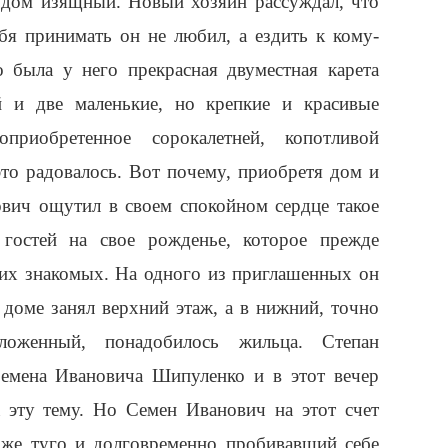
м дом изящный. Новый хозяин рассуждал, что
бя принимать он не любил, а ездить к кому-
 была у него прекрасная двуместная карета
й и две маленькие, но крепкие и красивые
риобретенное сорокалетней, копотливой
это радовалось. Вот почему, приобретя дом и
ович ощутил в своем спокойном сердце такое
 гостей на свое рожденье, которое прежде
ких знакомых. На одного из приглашенных он
доме занял верхний этаж, а в нижний, точно
оженный, понадобилось жильца. Степан
емена Ивановича Шипуленко и в этот вечер
а эту тему. Но Семен Иванович на этот счет
оже туго и долговременно пробивавший себе