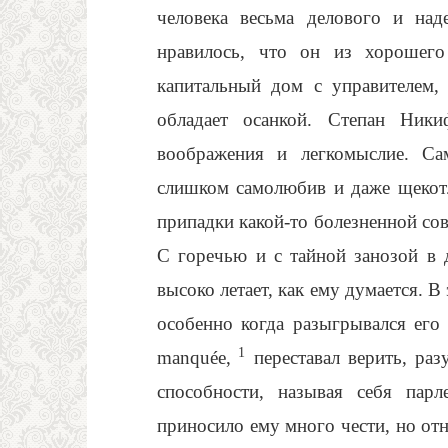
человека весьма делового и на
нравилось, что он из хорошего
капитальный дом с управителем,
обладает осанкой. Степан Ник
воображения и легкомыслие. Са
слишком самолюбив и даже щекотл
припадки какой-то болезненной сов
С горечью и с тайной занозой в д
высоко летает, как ему думается. В
особенно когда разыгрывался его 
1
manquée,
переставал верить, раз
способности, называя себя парл
приносило ему много чести, но от