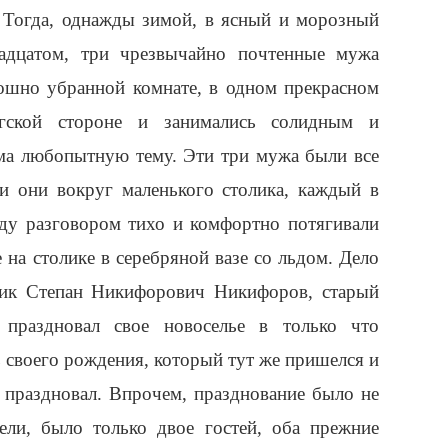
 Тогда, однажды зимой, в ясный и морозный
надцатом, три чрезвычайно почтенные мужа
ошно убранной комнате, в одном прекрасном
гской стороне и занимались солидным и
ма любопытную тему. Эти три мужа были все
ли они вокруг маленького столика, каждый в
жду разговором тихо и комфортно потягивали
 на столике в серебряной вазе со льдом. Дело
тник Степан Никифорович Никифоров, старый
, праздновал свое новоселье в только что
ь своего рождения, который тут же пришелся и
 праздновал. Впрочем, празднование было не
ели, было только двое гостей, оба прежние