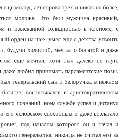
 еще молод, лет сорока трех и никак не более,
аться моложе. Это был мужчина красивый,
ом и изысканной солидностью в костюме, с
ый орден на шее, умел еще с детства усвоить
и, будучи холостой, мечтал о богатой и даже
огом еще мечтал, хотя был далеко не глуп.
 даже любил принимать парламентские позы.
был генеральский сын и белоручка, в нежном
 батисте, воспитывался в аристократическом
 много познаний, нона службе успел и дотянул
ло его человеком способным и даже возлагало
рович, под началом которого он и начал и
мого генеральства, никогда не считал его за