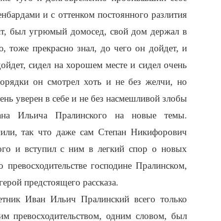
енбардами и с оттенком постоянного разлития
т, был угрюмый домосед, свой дом держал в
, тоже прекрасно знал, до чего он дойдет, и
ойдет, сидел на хорошем месте и сидел очень
орядки он смотрел хоть и не без желчи, но
ень уверен в себе и не без насмешливой злобы
вана Ильича Пралинского на новые темы.
пили, так что даже сам Степан Никифорович
ого и вступил с ним в легкий спор о новых
о превосходительстве господине Пралинском,
 герой предстоящего рассказа.
ветник Иван Ильич Пралинский всего только
им превосходительством, одним словом, был