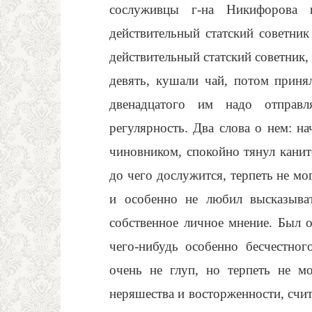
сослуживцы г-на Никифорова 
действительный статский советни
действительный статский советник
девять, кушали чай, потом приня
двенадцатого им надо отправ
регулярность. Два слова о нем: н
чиновником, спокойно тянул каните
до чего дослужится, терпеть не мог
и особенно не любил высказыва
собственное личное мнение. Был о
чего-нибудь особенно бесчестног
очень не глуп, но терпеть не м
неряшества и восторженности, счит