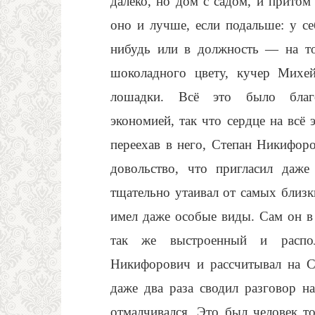
далеко, но дом с садом, и прито
оно и лучше, если подальше: у се
нибудь или в должность — на то
шоколадного цвету, кучер Михе
лошадки. Всё это было благоп
экономией, так что сердце на всё 
переехав в него, Степан Никифор
довольство, что пригласил даже
тщательно утаивал от самых близ
имел даже особые виды. Сам он в 
так же выстроенный и распол
Никифорович и рассчитывал на С
даже два раза сводил разговор н
отмалчивался. Это был человек т