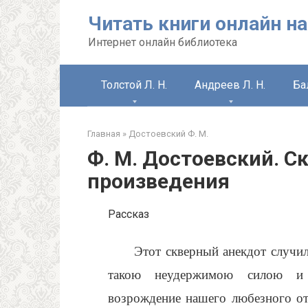
Перейти
Читать книги онлайн на
к
контенту
Интернет онлайн библиотека
Толстой Л. Н.
Андреев Л. Н.
Ба
Главная
»
Достоевский Ф. М.
Ф. М. Достоевский. С
произведения
Рассказ
Этот скверный анекдот случил
такою неудержимою силою и 
возрождение нашего любезного от