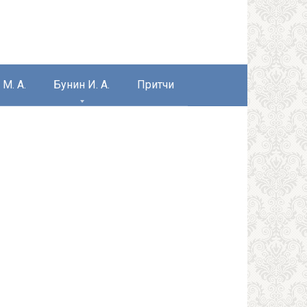
М. А.
Бунин И. А.
Притчи