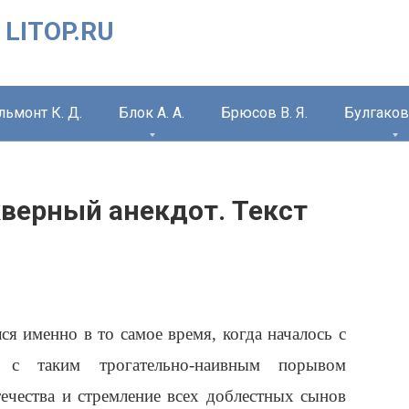
 LITOP.RU
льмонт К. Д.
Блок А. А.
Брюсов В. Я.
Булгаков 
кверный анекдот. Текст
ся именно в то самое время, когда началось с
с таким трогательно-наивным порывом
ечества и стремление всех доблестных сынов