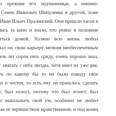
и прежние его подчиненные, а именно:
к Семен Иванович Шипуленко и другой, тоже
, Иван Ильич Пралинский. Они пришли часов в
лись за вино и знали, что ровно в половине
ляться домой. Хозяин всю жизнь любил
ачал он свою карьеру мелким необеспеченным
ль лет сорок пять сряду, очень хорошо знал,
 хватать с неба звезды, хотя имел их уже две,
ть по какому бы то ни было поводу свое
н и честен, то есть ему не пришлось сделать
о; был холост, потому что был эгоист; был
ог выказывать свой ум; особенно не любил
ая ее неряшеством нравственным, и под конец