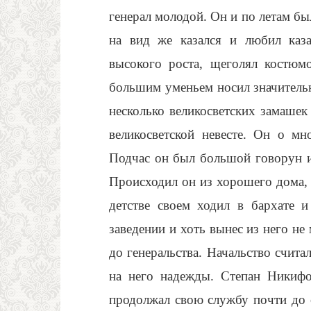
генерал молодой. Он и по летам был
на вид же казался и любил каз
высокого роста, щеголял костюм
большим уменьем носил значительн
несколько великосветских замашек 
великосветской невесте. Он о мн
Подчас он был большой говорун и
Происходил он из хорошего дома, 
детстве своем ходил в бархате и
заведении и хоть вынес из него не
до генеральства. Начальство счита
на него надежды. Степан Никифо
продолжал свою службу почти до са