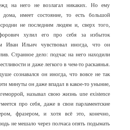
дежд на него не возлагал никаких. Но ему
 дома, имеет состояние, то есть большой
 сродни не последним людям и, сверх того,
ифорович хулил его про себя за избыток
м Иван Ильич чувствовал иногда, что он
ив. Странное дело: подчас на него находили
естливости и даже легкого в чем-то раскаянья.
уше сознавался он иногда, что вовсе не так
 эти минуты он даже впадал в какое-то уныние,
геморрой, называл свою жизнь une existence
умеется про себя, даже в свои парламентские
ером, фразером, и хотя всё это, конечно,
нюдь не мешало через полчаса опять подымать