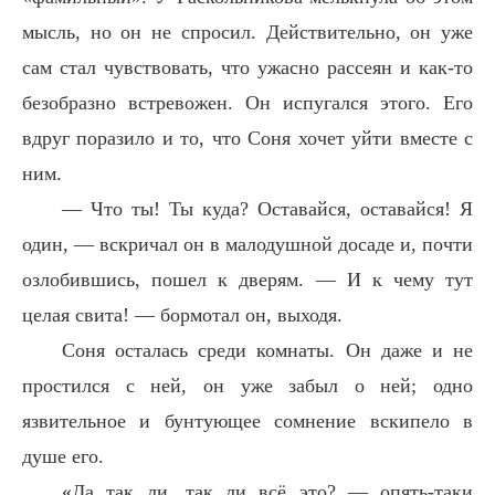
мысль, но он не спросил. Действительно, он уже
сам стал чувствовать, что ужасно рассеян и как-то
безобразно встревожен. Он испугался этого. Его
вдруг поразило и то, что Соня хочет уйти вместе с
ним.
— Что ты! Ты куда? Оставайся, оставайся! Я
один, — вскричал он в малодушной досаде и, почти
озлобившись, пошел к дверям. — И к чему тут
целая свита! — бормотал он, выходя.
Соня осталась среди комнаты. Он даже и не
простился с ней, он уже забыл о ней; одно
язвительное и бунтующее сомнение вскипело в
душе его.
«Да так ли, так ли всё это? — опять-таки