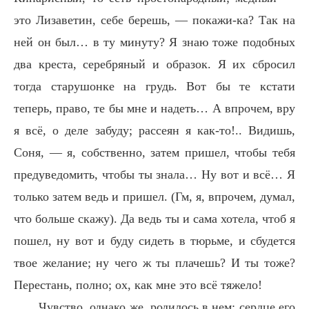
это Лизаветин, себе берешь, — покажи-ка? Так на
ней он был… в ту минуту? Я знаю тоже подобных
два креста, серебряный и образок. Я их сбросил
тогда старушонке на грудь. Вот бы те кстати
теперь, право, те бы мне и надеть… А впрочем, вру
я всё, о деле забуду; рассеян я как-то!.. Видишь,
Соня, — я, собственно, затем пришел, чтобы тебя
предуведомить, чтобы ты знала… Ну вот и всё… Я
только затем ведь и пришел. (Гм, я, впрочем, думал,
что больше скажу). Да ведь ты и сама хотела, чтоб я
пошел, ну вот и буду сидеть в тюрьме, и сбудется
твое желание; ну чего ж ты плачешь? И ты тоже?
Перестань, полно; ох, как мне это всё тяжело!
Чувство, однако же, родилось в нем; сердце его