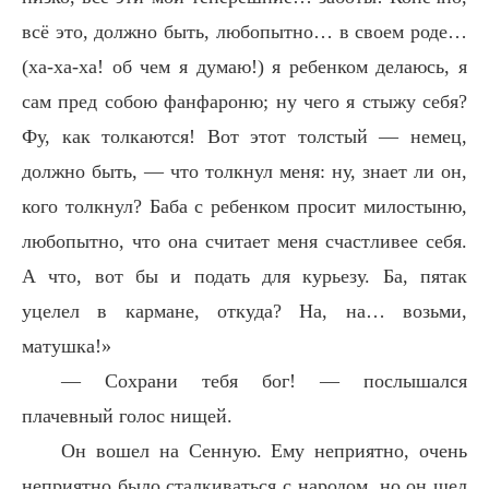
всё это, должно быть, любопытно… в своем роде…
(ха-ха-ха! об чем я думаю!) я ребенком делаюсь, я
сам пред собою фанфароню; ну чего я стыжу себя?
Фу, как толкаются! Вот этот толстый — немец,
должно быть, — что толкнул меня: ну, знает ли он,
кого толкнул? Баба с ребенком просит милостыню,
любопытно, что она считает меня счастливее себя.
А что, вот бы и подать для курьезу. Ба, пятак
уцелел в кармане, откуда? На, на… возьми,
матушка!»
— Сохрани тебя бог! — послышался
плачевный голос нищей.
Он вошел на Сенную. Ему неприятно, очень
неприятно было сталкиваться с народом, но он шел