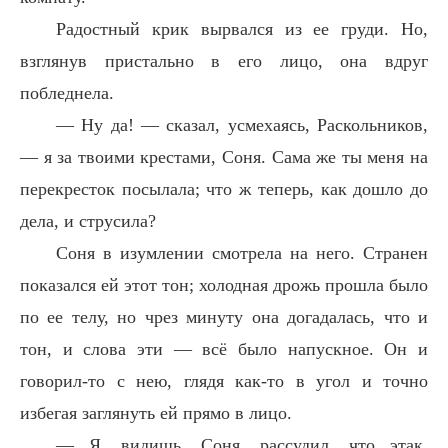
Радостный крик вырвался из ее груди. Но,
взглянув пристально в его лицо, она вдруг
побледнела.
— Ну да! — сказал, усмехаясь, Раскольников,
— я за твоими крестами, Соня. Сама же ты меня на
перекресток посылала; что ж теперь, как дошло до
дела, и струсила?
Соня в изумлении смотрела на него. Странен
показался ей этот тон; холодная дрожь прошла было
по ее телу, но чрез минуту она догадалась, что и
тон, и слова эти — всё было напускное. Он и
говорил-то с нею, глядя как-то в угол и точно
избегая заглянуть ей прямо в лицо.
— Я, видишь, Соня, рассудил, что этак,