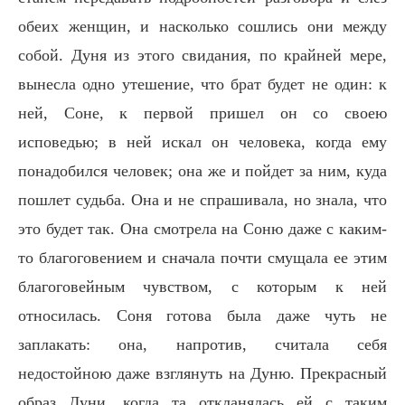
обеих женщин, и насколько сошлись они между
собой. Дуня из этого свидания, по крайней мере,
вынесла одно утешение, что брат будет не один: к
ней, Соне, к первой пришел он со своею
исповедью; в ней искал он человека, когда ему
понадобился человек; она же и пойдет за ним, куда
пошлет судьба. Она и не спрашивала, но знала, что
это будет так. Она смотрела на Соню даже с каким-
то благоговением и сначала почти смущала ее этим
благоговейным чувством, с которым к ней
относилась. Соня готова была даже чуть не
заплакать: она, напротив, считала себя
недостойною даже взглянуть на Дуню. Прекрасный
образ Дуни, когда та откланялась ей с таким