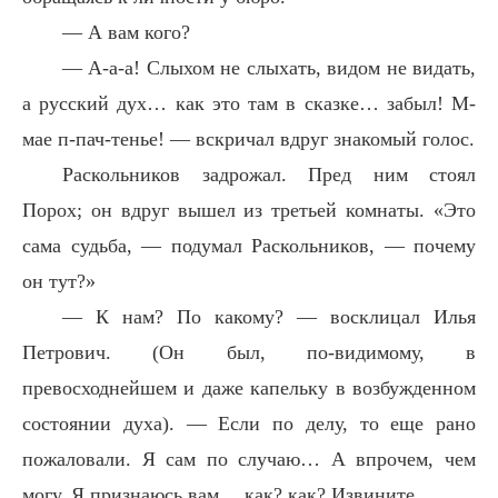
— А вам кого?
— А-а-а! Слыхом не слыхать, видом не видать,
а русский дух… как это там в сказке… забыл! М-
мае п-пач-тенье! — вскричал вдруг знакомый голос.
Раскольников задрожал. Пред ним стоял
Порох; он вдруг вышел из третьей комнаты. «Это
сама судьба, — подумал Раскольников, — почему
он тут?»
— К нам? По какому? — восклицал Илья
Петрович. (Он был, по-видимому, в
превосходнейшем и даже капельку в возбужденном
состоянии духа). — Если по делу, то еще рано
пожаловали. Я сам по случаю… А впрочем, чем
могу. Я признаюсь вам… как? как? Извините…