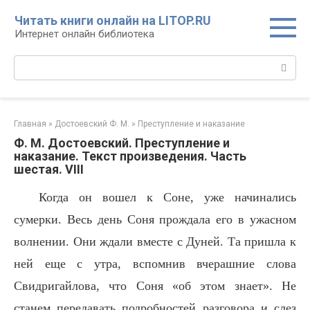
Перейти
Читать книги онлайн на LITOP.RU
к
Интернет онлайн библиотека
контенту
Поиск:
Главная
»
Достоевский Ф. М.
»
Преступление и наказание
Ф. М. Достоевский. Преступление и
наказание. Текст произведения. Часть
шестая. VIII
Когда он вошел к Соне, уже начинались
сумерки. Весь день Соня прождала его в ужасном
волнении. Они ждали вместе с Дуней. Та пришла к
ней еще с утра, вспомнив вчерашние слова
Свидригайлова, что Соня «об этом знает». Не
станем передавать подробностей разговора и слез