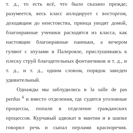
т. д., то есть всё, что было сказано прежде;
разумеется, весь класс аплодирует с восторгом,
доходящим до неистовства, принца уводят домой,
благонравные ученики расходятся из класса, как
настоящие благонравные паиньки, а вечером
гуляют с эпузами в Палерояле, прислушиваясь к
плеску струй благодетельных фонтанчиков и т. д., и
т. д., и т. д., одним словом, порядок заведен
удивительный.
Однажды мы заблудились в la salle de pas
4
perdus
и вместо отделения, где судятся уголовные
процессы, попали в отделение гражданских
процессов. Курчавый адвокат в мантии и в шапке
говорил речь и сыпал перлами красноречия.