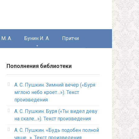
М. А.
Бунин И. А.
Притчи
Пополнения библиотеки
А. С. Пушкин. Зимний вечер («Буря
мглою небо кроет…»). Текст
произведения
А. С. Пушкин. Буря («Ты видел деву
на скале…»). Текст произведения
А. С. Пушкин. «Будь подобен полной
чаше…». Текст произведения