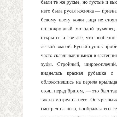
были те же русые, но густые и вь
него была русая косичка — призна
белому цвету кожи лица не стоял
полнокровный молодой румянец.
открытее и светлее, что особенно
легкой влагой. Русый пушок проби
часто складывавшимися в застенч
зубы. Стройный, широкоплечий,
виднелась красная рубашка с
облокотившись на перила крыльца,
стоял перед братом, — это был та
так и смотрел на него. Он чрезвыч
смотрел на него, воображая его г