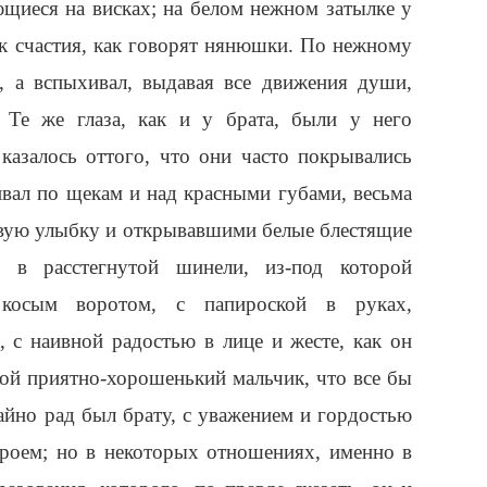
ющиеся на висках; на белом нежном затылке у
к счастия, как говорят нянюшки. По нежному
, а вспыхивал, выдавая все движения души,
 Те же глаза, как и у брата, были у него
 казалось оттого, что они часто покрывались
вал по щекам и над красными губами, весьма
ивую улыбку и открывавшими белые блестящие
 в расстегнутой шинели, из-под которой
 косым воротом, с папироской в руках,
 с наивной радостью в лице и жесте, как он
кой приятно-хорошенький мальчик, что все бы
айно рад был брату, с уважением и гордостью
ероем; но в некоторых отношениях, именно в