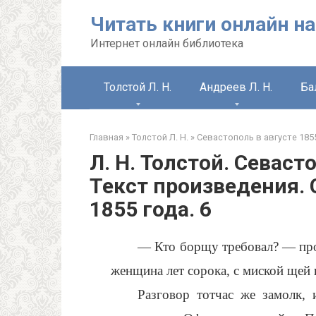
Перейти
Читать книги онлайн на
к
контенту
Интернет онлайн библиотека
Толстой Л. Н.
Андреев Л. Н.
Ба
Главная
»
Толстой Л. Н.
»
Севастополь в августе 185
Л. Н. Толстой. Севас
Текст произведения. 
1855 года. 6
— Кто борщу требовал? — пров
женщина лет сорока, с миской щей 
Разговор тотчас же замолк, 