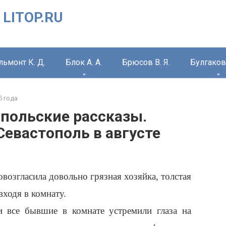
 LITOP.RU
льмонт К. Д.
Блок А. А.
Брюсов В. Я.
Булгаков 
5 года
топольские рассказы.
Севастополь в августе
озгласила довольно грязная хозяйка, толстая
входя в комнату.
и все бывшие в комнате устремили глаза на