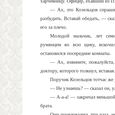
харчевницу. Офицер, ехавший из П
— Ах, это Козельцов спраши
разбудить. Вставай обедать, — ска
его за плечо.
Молодой мальчик, лет сем
румянцем во всю щеку, вскочил
остановился посередине комнаты.
— Ах, извините, пожалуйста
доктору, которого толкнул, вставая
Поручик Козельцов тотчас же 
— Не узнаешь? — сказал он, у
— А-а-а! — закричал меньшой
брата.
Они поцеловались три раза, н