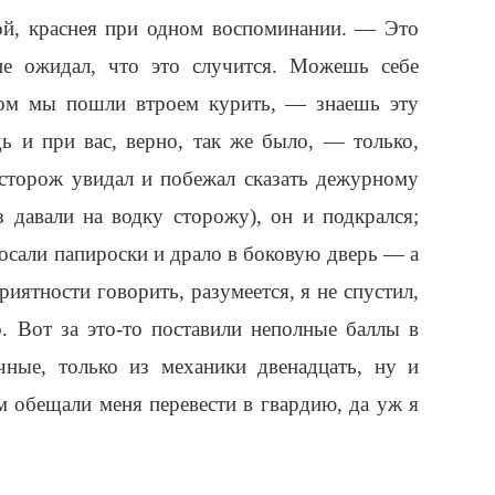
й, краснея при одном воспоминании. — Это
не ожидал, что это случится. Можешь себе
ком мы пошли втроем курить, — знаешь эту
дь и при вас, верно, так же было, — только,
 сторож увидал и побежал сказать дежурному
 давали на водку сторожу), он и подкрался;
росали папироски и драло в боковую дверь — а
риятности говорить, разумеется, я не спустил,
о. Вот за это-то поставили неполные баллы в
чные, только из механики двенадцать, ну и
 обещали меня перевести в гвардию, да уж я