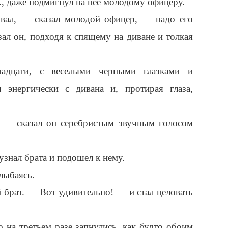
., даже подмигнул на нее молодому офицеру.
вал, — сказал молодой офицер, — надо его
зал он, подходя к спящему на диване и толкая
надцати, с веселыми черными глазками и
 энергически с дивана и, протирая глаза,
, — сказал он серебристым звучным голосом
.
узнал брата и подошел к нему.
лыбаясь.
 брат. — Вот удивительно! — и стал целовать
о на третьем разе запнулись, как будто обоим