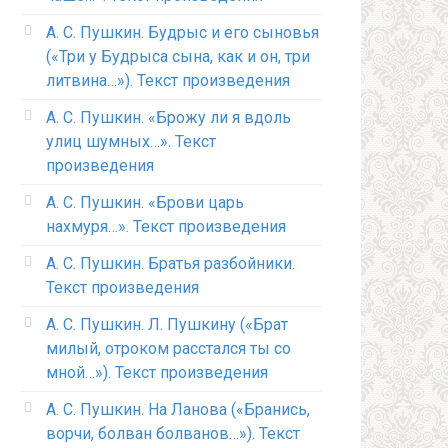
А. С. Пушкин. Будрыс и его сыновья
(«Три у Будрыса сына, как и он, три
литвина…»). Текст произведения
А. С. Пушкин. «Брожу ли я вдоль
улиц шумных…». Текст
произведения
А. С. Пушкин. «Брови царь
нахмуря…». Текст произведения
А. С. Пушкин. Братья разбойники.
Текст произведения
А. С. Пушкин. Л. Пушкину («Брат
милый, отроком расстался ты со
мной…»). Текст произведения
А. С. Пушкин. На Ланова («Бранись,
ворчи, болван болванов…»). Текст