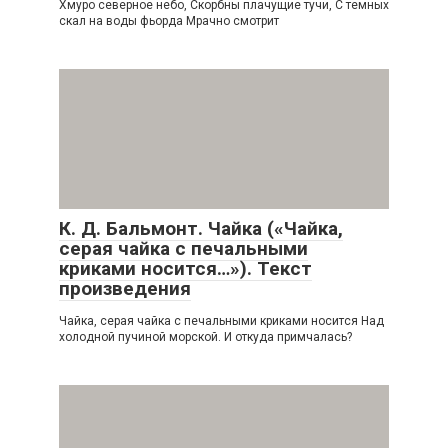
Хмуро северное небо, Скорбны плачущие тучи, С темных
скал на воды фьорда Мрачно смотрит
К. Д. Бальмонт. Чайка («Чайка,
серая чайка с печальными
криками носится…»). Текст
произведения
Чайка, серая чайка с печальными криками носится Над
холодной пучиной морской. И откуда примчалась?