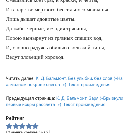
Смешались контуры, и краски, и черты,
И в царстве мертвого бессильного молчанья
Лишь дышат ядовитые цветы.
Да жабы черные, исчадия трясины,
Порою вынырнут из грязных спящих вод,
И, словно радуясь обилью скользкой тины,
Ведут зловещий хоровод.
Читать далее:
К. Д. Бальмонт. Без улыбки, без слов («На
алмазном покрове снегов…»). Текст произведения
Предыдущая страница:
К. Д. Бальмонт. Заря («Брызнули
первые искры рассвета…»). Текст произведения
Рейтинг
(
1
оценка, среднее
5
из
5
)