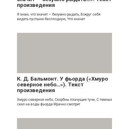
произведения
Я знаю, что́ значит — безумно рыдать, Вокруг себя
видеть пустыню бесплодную, Что́ значит
К. Д. Бальмонт. У фьорда («Хмуро
северное небо…»). Текст
произведения
Хмуро северное небо, Скорбны плачущие тучи, С темных
скал на воды фьорда Мрачно смотрит