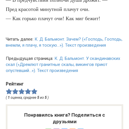
— В предчувствии полно́чи душа дрожит. —
Пред красотой минутной плачут очи.
— Как горько плачут очи! Как миг бежит!
Читать далее:
К. Д. Бальмонт. Зачем? («Господь, Господь,
внемли, я плачу, я тоскую…»). Текст произведения
Предыдущая страница:
К. Д. Бальмонт. У скандинавских
скал («Дремлют гранитные скалы, викингов приют
опустевший…»). Текст произведения
Рейтинг
(
1
оценка, среднее
5
из
5
)
Понравилсь книга? Поделиться с
друзьями