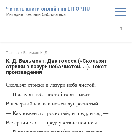
Перейти
Читать книги онлайн на LITOP.RU
к
Интернет онлайн библиотека
контенту
Поиск:
Главная
»
Бальмонт К. Д.
К. Д. Бальмонт. Два голоса («Скользят
стрижи в лазури неба чистой…»). Текст
произведения
Скользят стрижи в лазури неба чистой.
— В лазури неба чистой горит закат. —
В вечерний час как нежен луг росистый!
— Как нежен луг росистый, и пруд, и сад —
Вечерний час — предчувствие полно́чи.