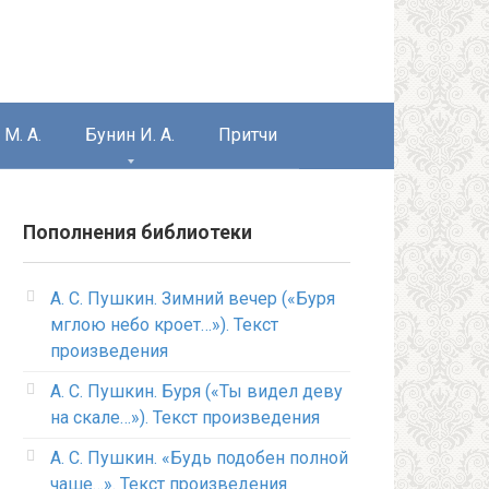
М. А.
Бунин И. А.
Притчи
Пополнения библиотеки
А. С. Пушкин. Зимний вечер («Буря
мглою небо кроет…»). Текст
произведения
А. С. Пушкин. Буря («Ты видел деву
на скале…»). Текст произведения
А. С. Пушкин. «Будь подобен полной
чаше…». Текст произведения