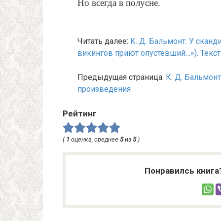
Но всегда в полусне.
Читать далее:
К. Д. Бальмонт. У скан
викингов приют опустевший…»). Текс
Предыдущая страница:
К. Д. Бальмон
произведения
Рейтинг
(
1
оценка, среднее
5
из
5
)
Понравилсь книга