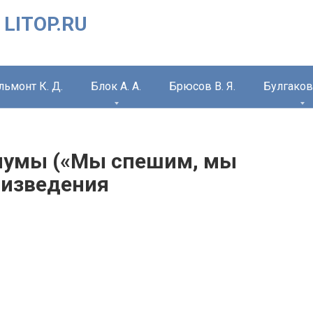
 LITOP.RU
льмонт К. Д.
Блок А. А.
Брюсов В. Я.
Булгаков 
и чумы («Мы спешим, мы
оизведения