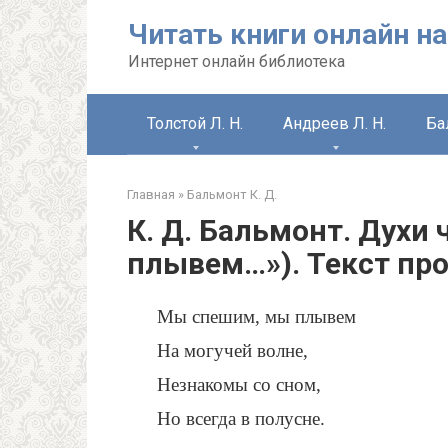
Перейти
Читать книги онлайн на
к
контенту
Интернет онлайн библиотека
Толстой Л. Н.
Андреев Л. Н.
Ба
Главная
»
Бальмонт К. Д.
К. Д. Бальмонт. Дух
плывем…»). Текст пр
Мы спешим, мы плывем
На могучей волне,
Незнакомы со сном,
Но всегда в полусне.