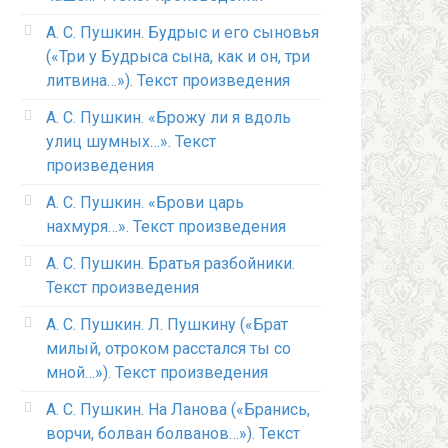
А. С. Пушкин. Будрыс и его сыновья
(«Три у Будрыса сына, как и он, три
литвина…»). Текст произведения
А. С. Пушкин. «Брожу ли я вдоль
улиц шумных…». Текст
произведения
А. С. Пушкин. «Брови царь
нахмуря…». Текст произведения
А. С. Пушкин. Братья разбойники.
Текст произведения
А. С. Пушкин. Л. Пушкину («Брат
милый, отроком расстался ты со
мной…»). Текст произведения
А. С. Пушкин. На Ланова («Бранись,
ворчи, болван болванов…»). Текст