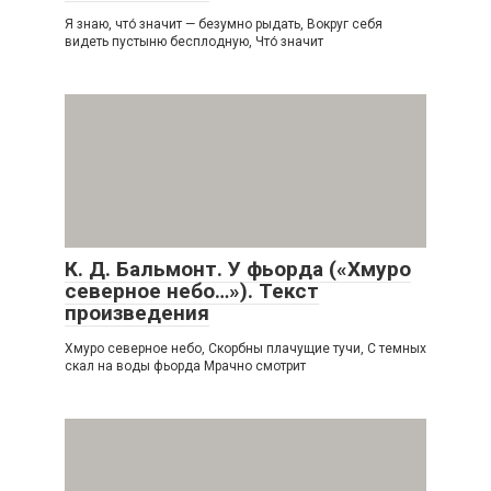
Я знаю, что́ значит — безумно рыдать, Вокруг себя
видеть пустыню бесплодную, Что́ значит
К. Д. Бальмонт. У фьорда («Хмуро
северное небо…»). Текст
произведения
Хмуро северное небо, Скорбны плачущие тучи, С темных
скал на воды фьорда Мрачно смотрит