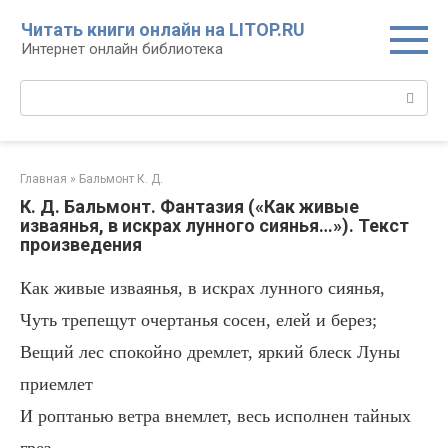
Перейти
Читать книги онлайн на LITOP.RU
к
Интернет онлайн библиотека
контенту
Поиск:
Главная
»
Бальмонт К. Д.
К. Д. Бальмонт. Фантазия («Как живые
изваянья, в искрах лунного сиянья…»). Текст
произведения
Как живые изваянья, в искрах лунного сиянья,
Чуть трепещут очертанья сосен, елей и берез;
Вещий лес спокойно дремлет, яркий блеск Луны
приемлет
И роптанью ветра внемлет, весь исполнен тайных