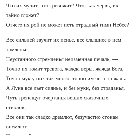
Что их мучит, что тревожит? Что, как червь, их
тайно гложет?
Отчего их рой не может петь отрадный гимн Небес?
Все сильней звучит их пенье, все слышнее в нем
томленье,
Неустанного стремленья неизменная печаль, —
Точно их томит тревога, жажда веры, жажда Бога,
Точно мук у них так много, точно им чего-то жаль.
А Луна все льет сиянье, и без муки, без страданья,
Чуть трепещут очертанья вещих сказочных
стволов;
Все они так сладко дремлют, безучастно стонам
внемлют,