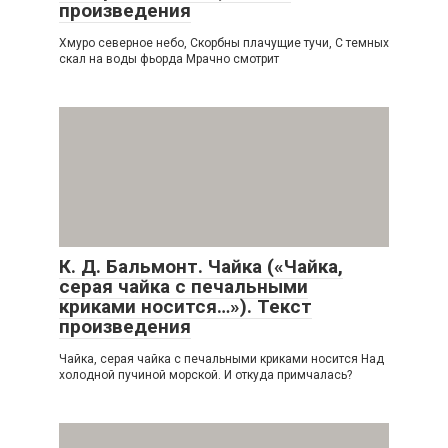
произведения
Хмуро северное небо, Скорбны плачущие тучи, С темных
скал на воды фьорда Мрачно смотрит
К. Д. Бальмонт. Чайка («Чайка,
серая чайка с печальными
криками носится…»). Текст
произведения
Чайка, серая чайка с печальными криками носится Над
холодной пучиной морской. И откуда примчалась?