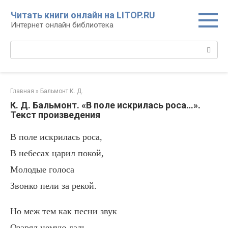
Перейти
Читать книги онлайн на LITOP.RU
к
Интернет онлайн библиотека
контенту
Поиск:
Главная
»
Бальмонт К. Д.
К. Д. Бальмонт. «В поле искрилась роса…».
Текст произведения
В поле искрилась роса,
В небесах царил покой,
Молодые голоса
Звонко пели за рекой.
Но меж тем как песни звук
Озарял немую даль,