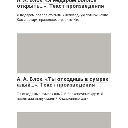
А. А. Блок. «Я недаром боялся
открыть…». Текст произведения
Я недаром боялся открыть В непогодную полночь окно.
Как и встарь, привелось отравить, Что
А. А. Блок. «Ты отходишь в сумрак
алый…». Текст произведения
Ты отходишь в сумрак алый, В бесконечные круги. Я
послышал отзвук малый, Отдаленные шаги.