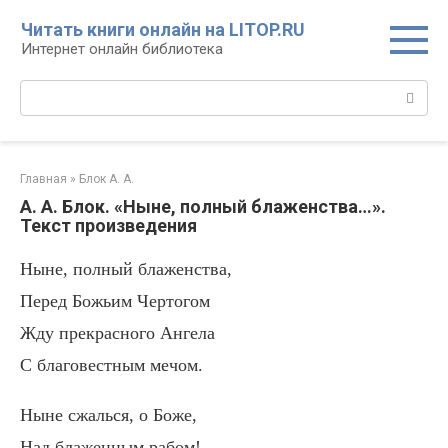
Перейти
Читать книги онлайн на LITOP.RU
к
Интернет онлайн библиотека
контенту
Поиск:
Главная
»
Блок А. А.
А. А. Блок. «Ныне, полный блаженства…».
Текст произведения
Ныне, полный блаженства,
Перед Божьим Чертогом
Жду прекрасного Ангела
С благовестным мечом.
Ныне сжалься, о Боже,
Над блаженным рабом!