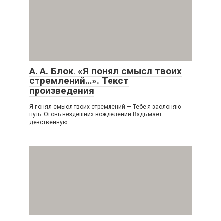
А. А. Блок. «Я понял смысл твоих
стремлений…». Текст
произведения
Я понял смысл твоих стремлений — Тебе я заслоняю
путь. Огонь нездешних вожделений Вздымает
девственную