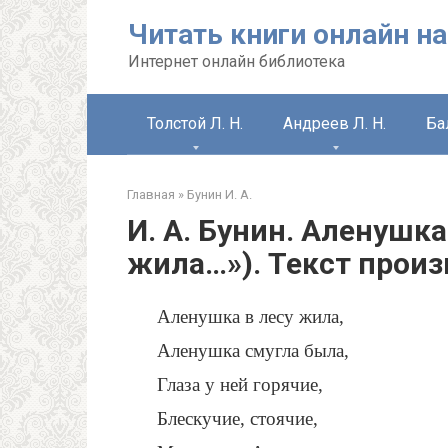
Перейти
Читать книги онлайн на
к
контенту
Интернет онлайн библиотека
Толстой Л. Н.
Андреев Л. Н.
Ба
Главная
»
Бунин И. А.
И. А. Бунин. Аленушка
жила…»). Текст прои
Аленушка в лесу жила,
Аленушка смугла была,
Глаза у ней горячие,
Блескучие, стоячие,