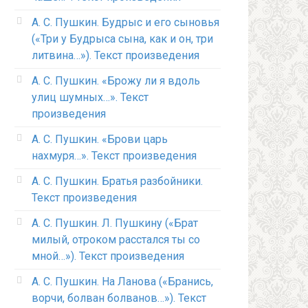
А. С. Пушкин. Будрыс и его сыновья
(«Три у Будрыса сына, как и он, три
литвина…»). Текст произведения
А. С. Пушкин. «Брожу ли я вдоль
улиц шумных…». Текст
произведения
А. С. Пушкин. «Брови царь
нахмуря…». Текст произведения
А. С. Пушкин. Братья разбойники.
Текст произведения
А. С. Пушкин. Л. Пушкину («Брат
милый, отроком расстался ты со
мной…»). Текст произведения
А. С. Пушкин. На Ланова («Бранись,
ворчи, болван болванов…»). Текст