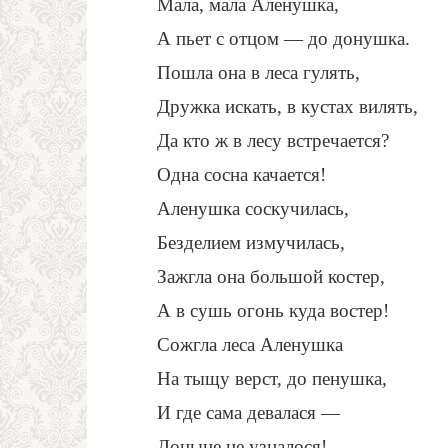
Мала, мала Аленушка,
А пьет с отцом — до донушка.
Пошла она в леса гулять,
Дружка искать, в кустах вилять,
Да кто ж в лесу встречается?
Одна сосна качается!
Аленушка соскучилась,
Безделием измучилась,
Зажгла она большой костер,
А в сушь огонь куда востер!
Сожгла леса Аленушка
На тыщу верст, до пенушка,
И где сама девалася —
Доныне не узналося!