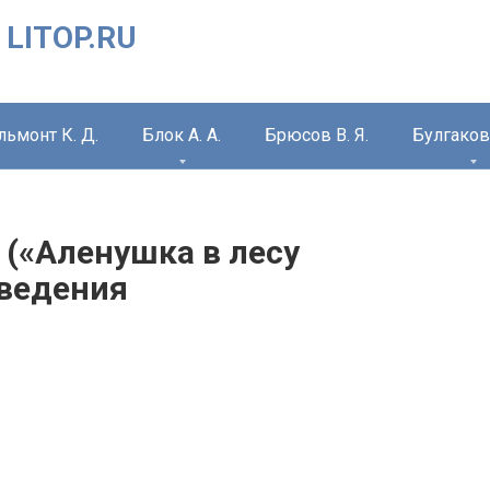
 LITOP.RU
льмонт К. Д.
Блок А. А.
Брюсов В. Я.
Булгаков 
 («Аленушка в лесу
зведения