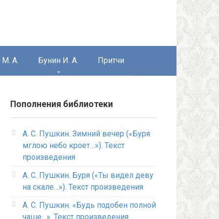
М. А.
Бунин И. А.
Притчи
Пополнения библиотеки
А. С. Пушкин. Зимний вечер («Буря
мглою небо кроет…»). Текст
произведения
А. С. Пушкин. Буря («Ты видел деву
на скале…»). Текст произведения
А. С. Пушкин. «Будь подобен полной
чаше…». Текст произведения