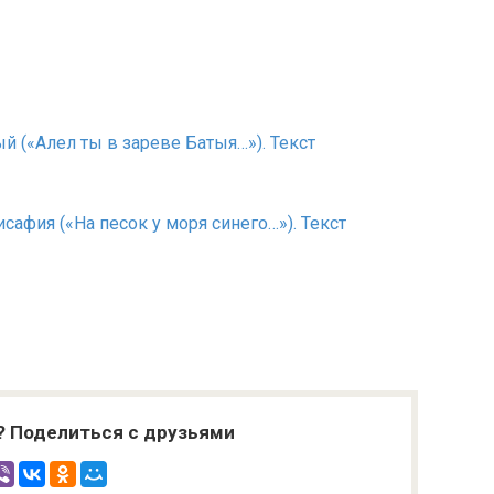
й («Алел ты в зареве Батыя…»). Текст
лисафия («На песок у моря синего…»). Текст
? Поделиться с друзьями