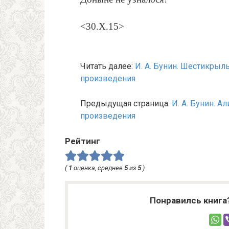
<30.X.15>
Читать далее:
И. А. Бунин. Шестикрылы
произведения
Предыдущая страница:
И. А. Бунин. А
произведения
Рейтинг
(
1
оценка, среднее
5
из
5
)
Понравилсь книга