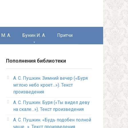
М. А.
Бунин И. А.
Притчи
Пополнения библиотеки
А. С. Пушкин. Зимний вечер («Буря
мглою небо кроет…»). Текст
произведения
А. С. Пушкин. Буря («Ты видел деву
на скале…»). Текст произведения
А. С. Пушкин. «Будь подобен полной
чаше…». Текст произведения