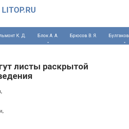
 LITOP.RU
льмонт К. Д.
Блок А. А.
Брюсов В. Я.
Булгаков 
бегут листы раскрытой
зведения
,
и,