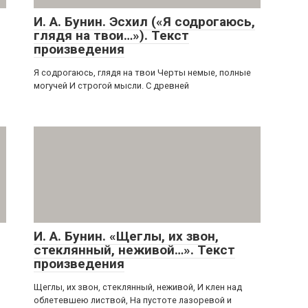
И. А. Бунин. Эсхил («Я содрогаюсь,
глядя на твои…»). Текст
произведения
Я содрогаюсь, глядя на твои Черты немые, полные
могучей И строгой мысли. С древней
И. А. Бунин. «Щеглы, их звон,
стеклянный, неживой…». Текст
произведения
Щеглы, их звон, стеклянный, неживой, И клен над
облетевшею листвой, На пустоте лазоревой и