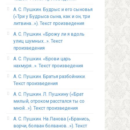
А. С. Пушкин. Будрыс и его сыновья
(«Три у Будрыса сына, как и он, три
литвина…»). Текст произведения
А. С. Пушкин. «Брожу ли я вдоль
улиц шумных…». Текст
произведения
А. С. Пушкин. «Брови царь
нахмуря…». Текст произведения
А. С. Пушкин. Братья разбойники.
Текст произведения
А. С. Пушкин. Л. Пушкину («Брат
милый, отроком расстался ты со
мной…»). Текст произведения
А. С. Пушкин. На Ланова («Бранись,
ворчи, болван болванов…»). Текст