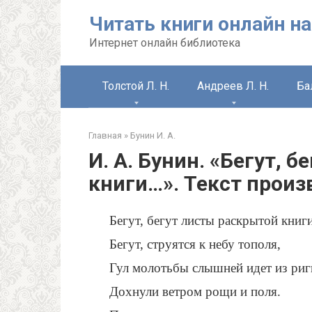
Перейти
Читать книги онлайн на
к
контенту
Интернет онлайн библиотека
Толстой Л. Н.
Андреев Л. Н.
Ба
Главная
»
Бунин И. А.
И. А. Бунин. «Бегут, 
книги…». Текст прои
Бегут, бегут листы раскрытой книги
Бегут, струятся к небу тополя,
Гул молотьбы слышней идет из риг
Дохнули ветром рощи и поля.