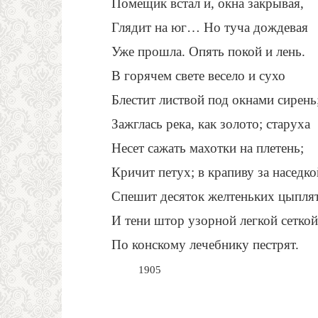
Помещик встал и, окна закрывая,
Глядит на юг… Но туча дождевая
Уже прошла. Опять покой и лень.
В горячем свете весело и сухо
Блестит листвой под окнами сирень
Зажглась река, как золото; старуха
Несет сажать махотки на плетень;
Кричит петух; в крапиву за наседко
Спешит десяток желтеньких цыпл
И тени штор узорной легкой сеткой
По конскому лечебнику пестрят.
1905