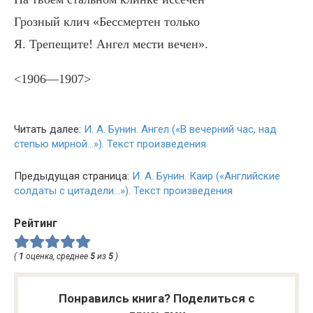
Грозный клич «Бессмертен только
Я. Трепещите! Ангел мести вечен».
<1906—1907>
Читать далее:
И. А. Бунин. Ангел («В вечерний час, над
степью мирной…»). Текст произведения
Предыдущая страница:
И. А. Бунин. Каир («Английские
солдаты с цитадели…»). Текст произведения
Рейтинг
(
1
оценка, среднее
5
из
5
)
Понравилсь книга? Поделиться с