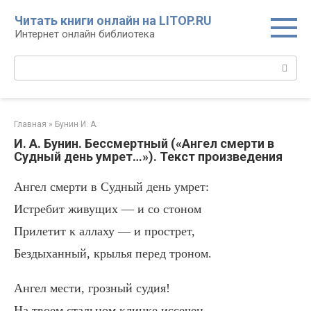
Перейти
Читать книги онлайн на LITOP.RU
к
Интернет онлайн библиотека
контенту
Поиск:
Главная
»
Бунин И. А.
И. А. Бунин. Бессмертный («Ангел смерти в
Судный день умрет…»). Текст произведения
Ангел смерти в Судный день умрет:
Истребит живущих — и со стоном
Прилетит к аллаху — и прострет,
Бездыханный, крылья перед троном.
Ангел мести, грозный судия!
На твоем стальном клинке иссечен