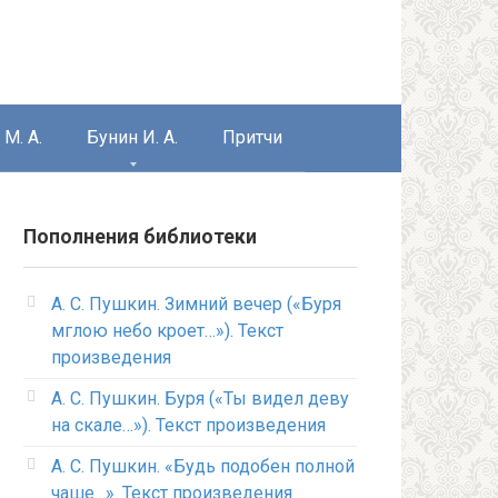
М. А.
Бунин И. А.
Притчи
Пополнения библиотеки
А. С. Пушкин. Зимний вечер («Буря
мглою небо кроет…»). Текст
произведения
А. С. Пушкин. Буря («Ты видел деву
на скале…»). Текст произведения
А. С. Пушкин. «Будь подобен полной
чаше…». Текст произведения