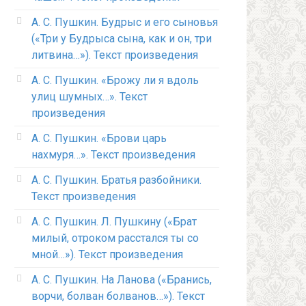
А. С. Пушкин. Будрыс и его сыновья
(«Три у Будрыса сына, как и он, три
литвина…»). Текст произведения
А. С. Пушкин. «Брожу ли я вдоль
улиц шумных…». Текст
произведения
А. С. Пушкин. «Брови царь
нахмуря…». Текст произведения
А. С. Пушкин. Братья разбойники.
Текст произведения
А. С. Пушкин. Л. Пушкину («Брат
милый, отроком расстался ты со
мной…»). Текст произведения
А. С. Пушкин. На Ланова («Бранись,
ворчи, болван болванов…»). Текст