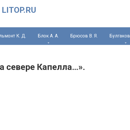
 LITOP.RU
льмонт К. Д.
Блок А. А.
Брюсов В. Я.
Булгаков 
на севере Капелла…».