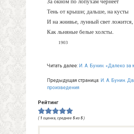
За окном по лопухам чернеет
Тень от крыши; дальше, на кусты
И на жнивье, лунный свет ложится,
Как льняные белые холсты.
1903
Читать далее:
И. А. Бунин. «Далеко за
Предыдущая страница:
И. А. Бунин. Д
произведения
Рейтинг
(
1
оценка, среднее
5
из
5
)