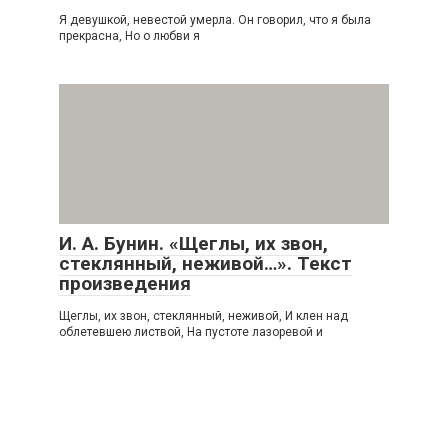
Я девушкой, невестой умерла. Он говорил, что я была
прекрасна, Но о любви я
И. А. Бунин. «Щеглы, их звон,
стеклянный, неживой…». Текст
произведения
Щеглы, их звон, стеклянный, неживой, И клен над
облетевшею листвой, На пустоте лазоревой и