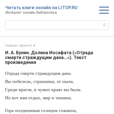
Перейти
Читать книги онлайн на LITOP.RU
к
Интернет онлайн библиотека
контенту
Поиск:
Главная
»
Бунин И. А.
И. А. Бунин. Долина Иосафата («Отрада
смерти страждущим дана…»). Текст
произведения
Отрада смерти страждущим дана.
Вы побелели, странники, от пыли,
Среди врагов, в чужих краях вы были.
Но вот вам отдых, мир и тишина.
Гора полдневным солнцем сожжена,