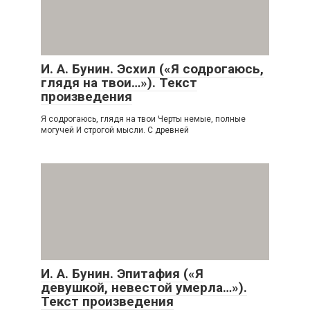
И. А. Бунин. Эсхил («Я содрогаюсь,
глядя на твои…»). Текст
произведения
Я содрогаюсь, глядя на твои Черты немые, полные
могучей И строгой мысли. С древней
И. А. Бунин. Эпитафия («Я
девушкой, невестой умерла…»).
Текст произведения