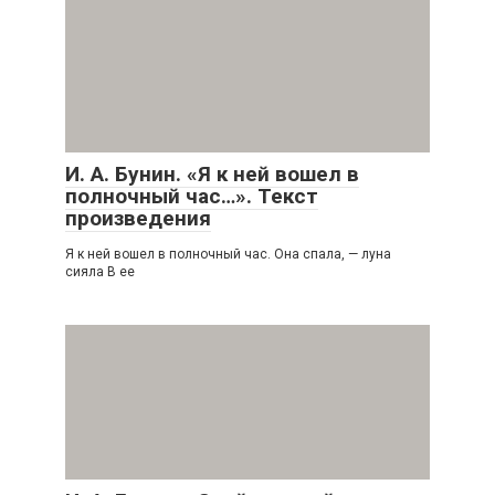
И. А. Бунин. «Я к ней вошел в
полночный час…». Текст
произведения
Я к ней вошел в полночный час. Она спала, — луна
сияла В ее