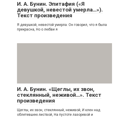
И. А. Бунин. Эпитафия («Я
девушкой, невестой умерла…»).
Текст произведения
Я девушкой, невестой умерла. Он говорил, что я была
прекрасна, Но о любви я
И. А. Бунин. «Щеглы, их звон,
стеклянный, неживой…». Текст
произведения
Щеглы, их звон, стеклянный, неживой, И клен над
облетевшею листвой, На пустоте лазоревой и