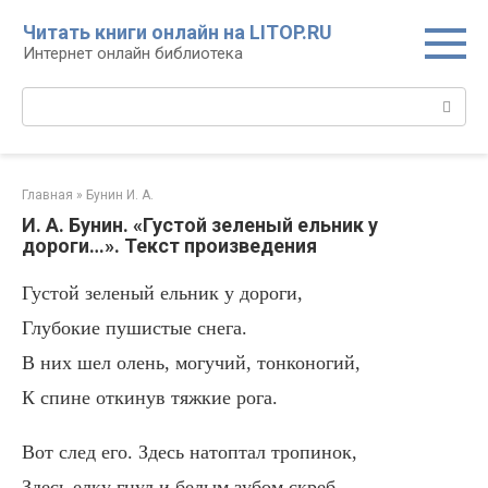
Перейти
Читать книги онлайн на LITOP.RU
к
Интернет онлайн библиотека
контенту
Поиск:
Главная
»
Бунин И. А.
И. А. Бунин. «Густой зеленый ельник у
дороги…». Текст произведения
Густой зеленый ельник у дороги,
Глубокие пушистые снега.
В них шел олень, могучий, тонконогий,
К спине откинув тяжкие рога.
Вот след его. Здесь натоптал тропинок,
Здесь елку гнул и белым зубом скреб —