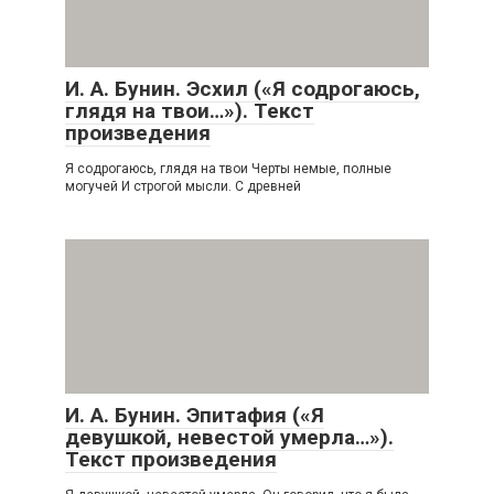
И. А. Бунин. Эсхил («Я содрогаюсь,
глядя на твои…»). Текст
произведения
Я содрогаюсь, глядя на твои Черты немые, полные
могучей И строгой мысли. С древней
И. А. Бунин. Эпитафия («Я
девушкой, невестой умерла…»).
Текст произведения