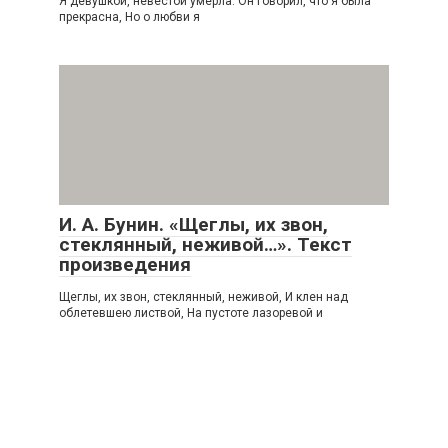
Я девушкой, невестой умерла. Он говорил, что я была
прекрасна, Но о любви я
И. А. Бунин. «Щеглы, их звон,
стеклянный, неживой…». Текст
произведения
Щеглы, их звон, стеклянный, неживой, И клен над
облетевшею листвой, На пустоте лазоревой и