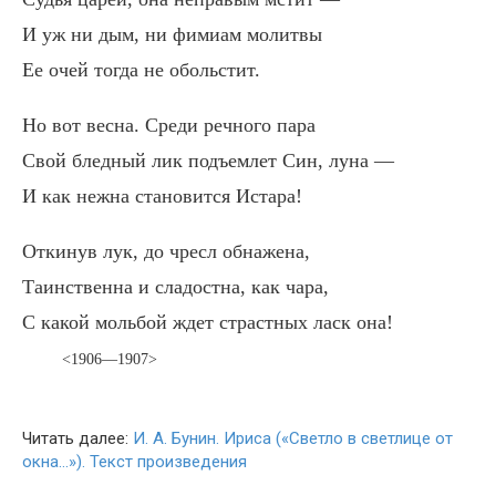
И уж ни дым, ни фимиам молитвы
Ее очей тогда не обольстит.
Но вот весна. Среди речного пара
Свой бледный лик подъемлет Син, луна —
И как нежна становится Истара!
Откинув лук, до чресл обнажена,
Таинственна и сладостна, как чара,
С какой мольбой ждет страстных ласк она!
<1906—1907>
Читать далее:
И. А. Бунин. Ириса («Светло в светлице от
окна…»). Текст произведения