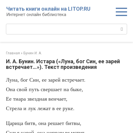
Перейти
Читать книги онлайн на LITOP.RU
к
Интернет онлайн библиотека
контенту
Поиск:
Главная
»
Бунин И. А.
И. А. Бунин. Истара («Луна, бог Син, ее зарей
встречает…»). Текст произведения
Луна, бог Син, ее зарей встречает.
Она свой путь свершает на быке,
Ее тиара звездная венчает,
Стрела и лук лежат в ее руке.
Царица битв, она решает битвы,
Судья царей, она неправым мстит —