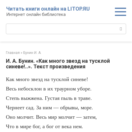
Перейти
Читать книги онлайн на LITOP.RU
к
Интернет онлайн библиотека
контенту
Поиск:
Главная
»
Бунин И. А.
И. А. Бунин. «Как много звезд на тусклой
синеве!..». Текст произведения
Как много звезд на тусклой синеве!
Весь небосклон в их траурном уборе.
Степь выжжена. Густая пыль в траве.
Чернеет сад. За ним — обрывы, море.
Оно молчит. Весь мир молчит — затем,
Что в мире бог, а бог от века нем.