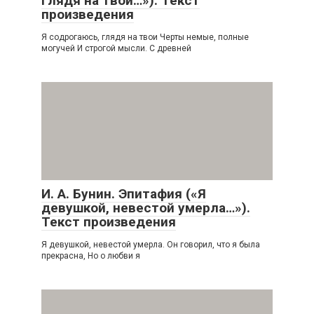
глядя на твои…»). Текст
произведения
Я содрогаюсь, глядя на твои Черты немые, полные
могучей И строгой мысли. С древней
И. А. Бунин. Эпитафия («Я
девушкой, невестой умерла…»).
Текст произведения
Я девушкой, невестой умерла. Он говорил, что я была
прекрасна, Но о любви я