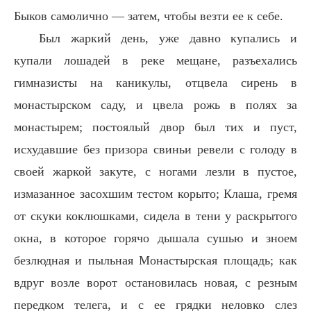
Быков самолично — затем, чтобы везти ее к себе.
Был жаркий день, уже давно купались и
купали лошадей в реке мещане, разъехались
гимназисты на каникулы, отцвела сирень в
монастырском саду, и цвела рожь в полях за
монастырем; постоялый двор был тих и пуст,
исхудавшие без призора свиньи ревели с голоду в
своей жаркой закуте, с ногами лезли в пустое,
измазанное засохшим тестом корыто; Клаша, гремя
от скуки коклюшками, сидела в тени у раскрытого
окна, в которое горячо дышала сушью и зноем
безлюдная и пыльная Монастырская площадь; как
вдруг возле ворот остановилась новая, с резным
передком телега, и с ее грядки неловко слез