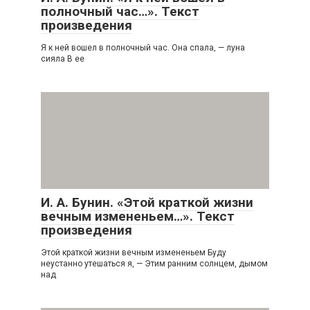
полночный час…». Текст
произведения
Я к ней вошел в полночный час. Она спала, — луна
сияла В ее
И. А. Бунин. «Этой краткой жизни
вечным измененьем…». Текст
произведения
Этой краткой жизни вечным измененьем Буду
неустанно утешаться я, — Этим ранним солнцем, дымом
над