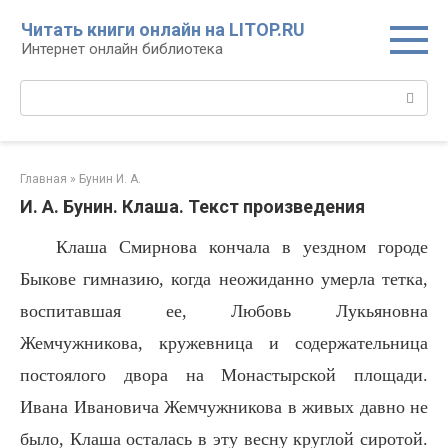
Перейти
Читать книги онлайн на LITOP.RU
к
Интернет онлайн библиотека
контенту
Поиск:
Главная
»
Бунин И. А.
И. А. Бунин. Клаша. Текст произведения
Клаша Смирнова кончала в уездном городе
Быкове гимназию, когда неожиданно умерла тетка,
воспитавшая ее, Любовь Лукьяновна
Жемчужникова, кружевница и содержательница
постоялого двора на Монастырской площади.
Ивана Ивановича Жемчужникова в живых давно не
было, Клаша осталась в эту весну круглой сиротой.