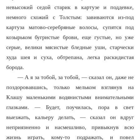
невысокий седой старик в картузе и поддевке,
немного схожий с Толстым: завиваются из-под
картуза матово-серебряные волосы, супятся под
козырьком бугристые брови, еще густые, но уже
серые, велики мясистые бледные уши, старчески
худа шея и суха, обтрепана, легка раскидистая
борода.
— А я за тобой, за тобой, — сказал он, даже не
поздоровавшись, только мельком взглянув на
Клашу маленькими водянистыми внимательными
глазками. — Будет, поучилась, пора в свет
выезжать, кальеру делать, — сказал он вдруг
неприязненно и насмешливо, привыкнув всю
жизнь играть, кому-то подражать, и повел