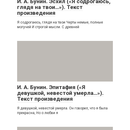
И. А. Бунин. Эсхил («Я содрогаюсь,
глядя на твои…»). Текст
произведения
Я содрогаюсь, глядя на твои Черты немые, полные
могучей И строгой мысли. С древней
И. А. Бунин. Эпитафия («Я
девушкой, невестой умерла…»).
Текст произведения
Я девушкой, невестой умерла. Он говорил, что я была
прекрасна, Но о любви я