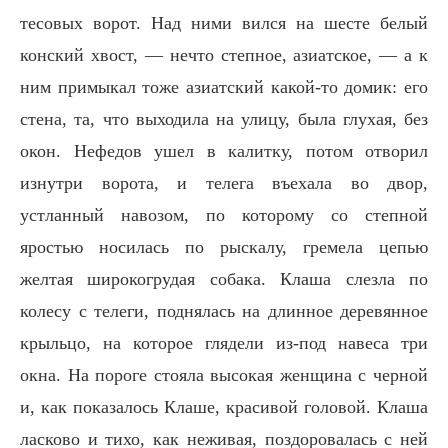
тесовых ворот. Над ними вился на шесте белый
конский хвост, — нечто степное, азиатское, — а к
ним примыкал тоже азиатский какой-то домик: его
стена, та, что выходила на улицу, была глухая, без
окон. Нефедов ушел в калитку, потом отворил
изнутри ворота, и телега въехала во двор,
устланный навозом, по которому со степной
яростью носилась по рыскалу, гремела цепью
желтая широкогрудая собака. Клаша слезла по
колесу с телеги, поднялась на длинное деревянное
крыльцо, на которое глядели из-под навеса три
окна. На пороге стояла высокая женщина с черной
и, как показалось Клаше, красивой головой. Клаша
ласково и тихо, как неживая, поздоровалась с ней