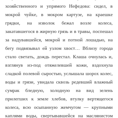
хозяйственного и упрямого Нефедова: сидел, в
мокрой чуйке, в мокром картузе, на краешке
грядки, на изволок бежал возле колеса,
закатавшегося в жирную грязь и в травы, поспешал
за надувавшейся, мокрой и потной лошадью, на
бегу подвязывал ей узлом хвост… Вблизу города
стало светать, дождь перестал. Клаша очнулась и,
взглянув из-под отяжелевшей кожи, вздохнула
сладкой полевой сыростью, услышала шорох колес,
воды и грязи, увидала сквозь редевший влажный
сумрак бледную, холодную на вид зелень
прилегших к земле хлебов, втулку вертящегося
колеса, всю осыпанную жемчугом — крупными
каплями воды, свертывавшейся на маслянистом