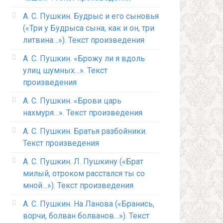
А. С. Пушкин. Будрыс и его сыновья
(«Три у Будрыса сына, как и он, три
литвина…»). Текст произведения
А. С. Пушкин. «Брожу ли я вдоль
улиц шумных…». Текст
произведения
А. С. Пушкин. «Брови царь
нахмуря…». Текст произведения
А. С. Пушкин. Братья разбойники.
Текст произведения
А. С. Пушкин. Л. Пушкину («Брат
милый, отроком расстался ты со
мной…»). Текст произведения
А. С. Пушкин. На Ланова («Бранись,
ворчи, болван болванов…»). Текст