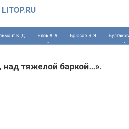
 LITOP.RU
льмонт К. Д.
Блок А. А.
Брюсов В. Я.
Булгаков 
о, над тяжелой баркой…».