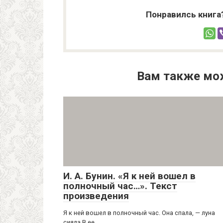
Понравилсь книга
Вам также мо
И. А. Бунин. «Я к ней вошел в
полночный час…». Текст
произведения
Я к ней вошел в полночный час. Она спала, — луна
сияла В ее