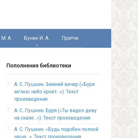
М. А.
Бунин И. А.
Притчи
Пополнения библиотеки
А. С. Пушкин. Зимний вечер («Буря
мглою небо кроет…»). Текст
произведения
А. С. Пушкин. Буря («Ты видел деву
на скале…»). Текст произведения
А. С. Пушкин. «Будь подобен полной
чаше…». Текст произведения