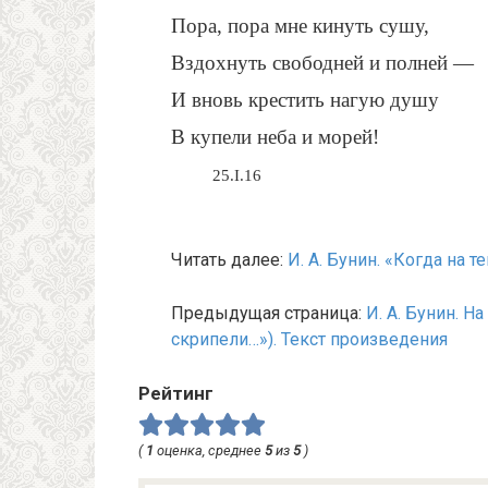
Пора, пора мне кинуть сушу,
Вздохнуть свободней и полней —
И вновь крестить нагую душу
В купели неба и морей!
25.I.16
Читать далее:
И. А. Бунин. «Когда на 
Предыдущая страница:
И. А. Бунин. 
скрипели…»). Текст произведения
Рейтинг
(
1
оценка, среднее
5
из
5
)