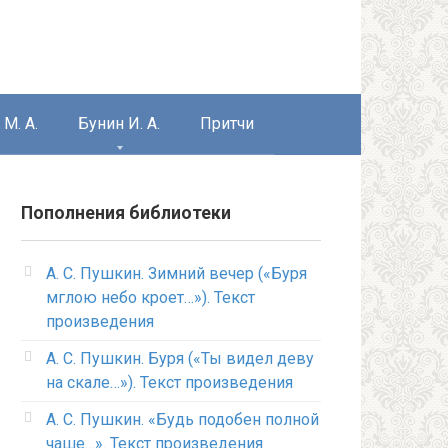
М. А.
Бунин И. А.
Притчи
Пополнения библиотеки
А. С. Пушкин. Зимний вечер («Буря
мглою небо кроет…»). Текст
произведения
А. С. Пушкин. Буря («Ты видел деву
на скале…»). Текст произведения
А. С. Пушкин. «Будь подобен полной
чаше…». Текст произведения