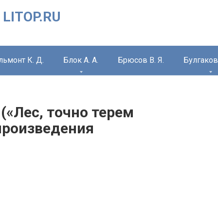
 LITOP.RU
льмонт К. Д.
Блок А. А.
Брюсов В. Я.
Булгаков 
 («Лес, точно терем
 произведения