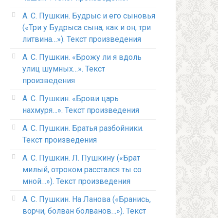
А. С. Пушкин. Будрыс и его сыновья
(«Три у Будрыса сына, как и он, три
литвина…»). Текст произведения
А. С. Пушкин. «Брожу ли я вдоль
улиц шумных…». Текст
произведения
А. С. Пушкин. «Брови царь
нахмуря…». Текст произведения
А. С. Пушкин. Братья разбойники.
Текст произведения
А. С. Пушкин. Л. Пушкину («Брат
милый, отроком расстался ты со
мной…»). Текст произведения
А. С. Пушкин. На Ланова («Бранись,
ворчи, болван болванов…»). Текст