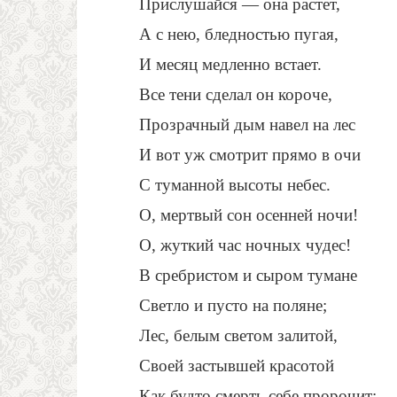
Прислушайся — она растет,
А с нею, бледностью пугая,
И месяц медленно встает.
Все тени сделал он короче,
Прозрачный дым навел на лес
И вот уж смотрит прямо в очи
С туманной высоты небес.
О, мертвый сон осенней ночи!
О, жуткий час ночных чудес!
В сребристом и сыром тумане
Светло и пусто на поляне;
Лес, белым светом залитой,
Своей застывшей красотой
Как будто смерть себе пророчит;