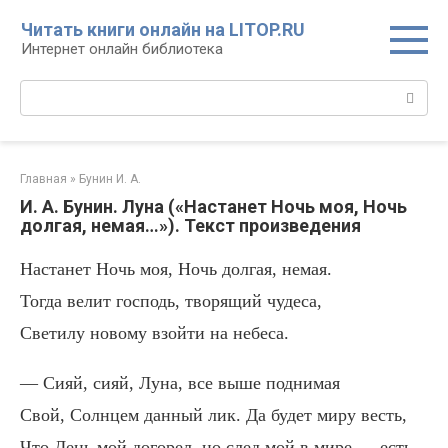
Перейти
Читать книги онлайн на LITOP.RU
к
Интернет онлайн библиотека
контенту
Поиск:
Главная
»
Бунин И. А.
И. А. Бунин. Луна («Настанет Ночь моя, Ночь
долгая, немая…»). Текст произведения
Настанет Ночь моя, Ночь долгая, немая.
Тогда велит господь, творящий чудеса,
Светилу новому взойти на небеса.
— Сияй, сияй, Луна, все выше поднимая
Свой, Солнцем данный лик. Да будет миру весть,
Что День мой догорел, но след мой в мире — есть.