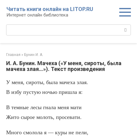
Перейти
Читать книги онлайн на LITOP.RU
к
Интернет онлайн библиотека
контенту
Поиск:
Главная
»
Бунин И. А.
И. А. Бунин. Мачеха («У меня, сироты, была
мачеха злая…»). Текст произведения
У меня, сироты, была мачеха злая.
В избу пустую ночью пришла я:
В темные лесы гнала меня мати
Жито сырое молоть, просевати.
Много смолола я — куры не пели,