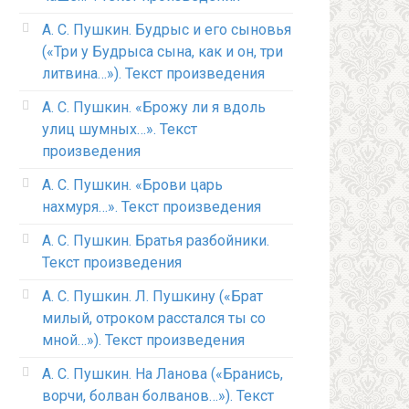
А. С. Пушкин. Будрыс и его сыновья
(«Три у Будрыса сына, как и он, три
литвина…»). Текст произведения
А. С. Пушкин. «Брожу ли я вдоль
улиц шумных…». Текст
произведения
А. С. Пушкин. «Брови царь
нахмуря…». Текст произведения
А. С. Пушкин. Братья разбойники.
Текст произведения
А. С. Пушкин. Л. Пушкину («Брат
милый, отроком расстался ты со
мной…»). Текст произведения
А. С. Пушкин. На Ланова («Бранись,
ворчи, болван болванов…»). Текст