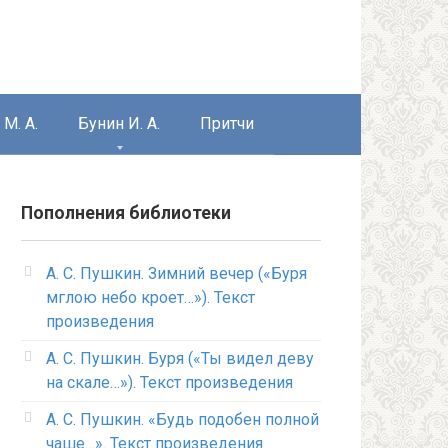
М. А.
Бунин И. А.
Притчи
Пополнения библиотеки
А. С. Пушкин. Зимний вечер («Буря
мглою небо кроет…»). Текст
произведения
А. С. Пушкин. Буря («Ты видел деву
на скале…»). Текст произведения
А. С. Пушкин. «Будь подобен полной
чаше…». Текст произведения