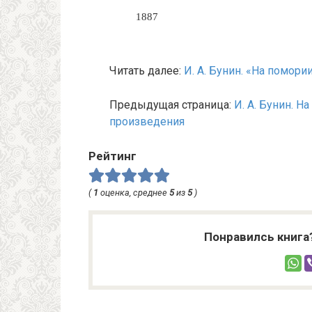
1887
Читать далее:
И. А. Бунин. «На помор
Предыдущая страница:
И. А. Бунин. На
произведения
Рейтинг
(
1
оценка, среднее
5
из
5
)
Понравилсь книга