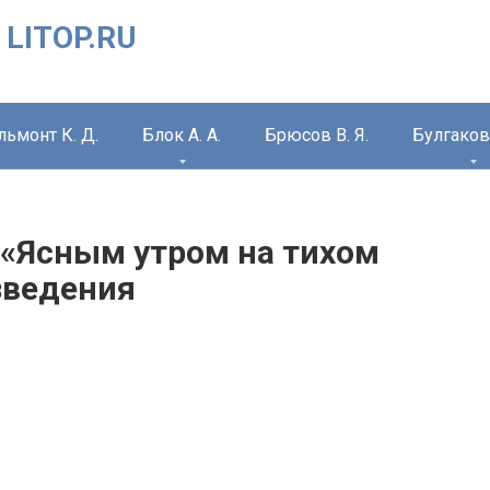
 LITOP.RU
льмонт К. Д.
Блок А. А.
Брюсов В. Я.
Булгаков 
 («Ясным утром на тихом
зведения