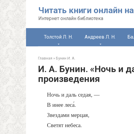
Перейти
Читать книги онлайн на
к
контенту
Интернет онлайн библиотека
Толстой Л. Н.
Андреев Л. Н.
Ба
Главная
»
Бунин И. А.
И. А. Бунин. «Ночь и 
произведения
Ночь и даль седая, —
В инее леса́.
Звездами мерцая,
Светят небеса.