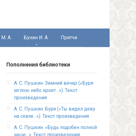
М. А.
Бунин И. А.
Притчи
Пополнения библиотеки
А. С. Пушкин. Зимний вечер («Буря
мглою небо кроет…»). Текст
произведения
А. С. Пушкин. Буря («Ты видел деву
на скале…»). Текст произведения
А. С. Пушкин. «Будь подобен полной
чаше…». Текст произведения