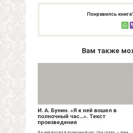
Понравилсь книга
Вам также мо
И. А. Бунин. «Я к ней вошел в
полночный час…». Текст
произведения
Я к ней вошел в полночный час. Она спала, — луна