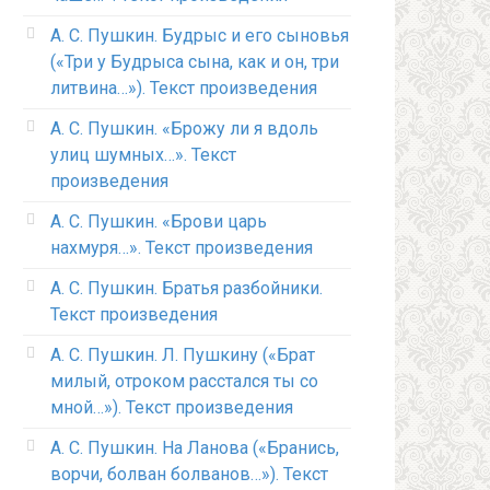
А. С. Пушкин. Будрыс и его сыновья
(«Три у Будрыса сына, как и он, три
литвина…»). Текст произведения
А. С. Пушкин. «Брожу ли я вдоль
улиц шумных…». Текст
произведения
А. С. Пушкин. «Брови царь
нахмуря…». Текст произведения
А. С. Пушкин. Братья разбойники.
Текст произведения
А. С. Пушкин. Л. Пушкину («Брат
милый, отроком расстался ты со
мной…»). Текст произведения
А. С. Пушкин. На Ланова («Бранись,
ворчи, болван болванов…»). Текст