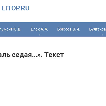
 LITOP.RU
льмонт К. Д.
Блок А. А.
Брюсов В. Я.
Булгаков 
даль седая…». Текст