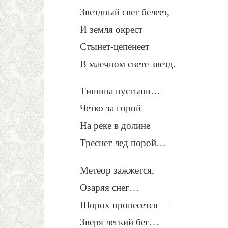
Звездный свет белеет,
И земля окрест
Стынет-цепенеет
В млечном свете звезд.
Тишина пустыни…
Четко за горой
На реке в долине
Треснет лед порой…
Метеор зажжется,
Озаряя снег…
Шорох пронесется —
Зверя легкий бег…