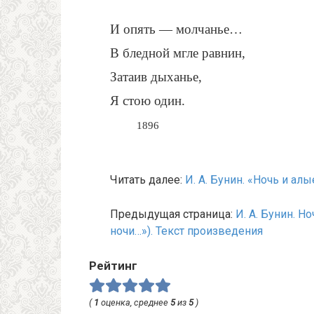
И опять — молчанье…
В бледной мгле равнин,
Затаив дыханье,
Я стою один.
1896
Читать далее:
И. А. Бунин. «Ночь и ал
Предыдущая страница:
И. А. Бунин. Н
ночи…»). Текст произведения
Рейтинг
(
1
оценка, среднее
5
из
5
)