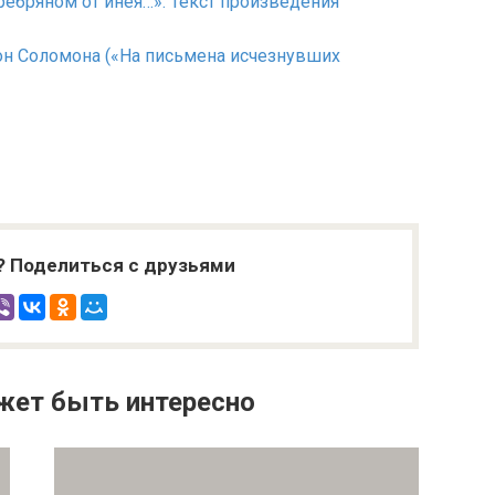
серебряном от инея…». Текст произведения
Трон Соломона («На письмена исчезнувших
? Поделиться с друзьями
жет быть интересно