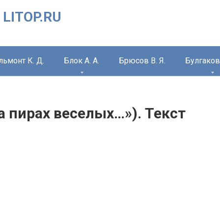
 LITOP.RU
льмонт К. Д.
Блок А. А.
Брюсов В. Я.
Булгаков 
На пирах веселых…»). Текст