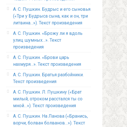
А. С. Пушкин. Будрыс и его сыновья
(«Три у Будрыса сына, как и он, три
литвина…»). Текст произведения
А. С. Пушкин. «Брожу ли я вдоль
улиц шумных…». Текст
произведения
А. С. Пушкин. «Брови царь
нахмуря…». Текст произведения
А. С. Пушкин. Братья разбойники.
Текст произведения
А. С. Пушкин. Л. Пушкину («Брат
милый, отроком расстался ты со
мной…»). Текст произведения
А. С. Пушкин. На Ланова («Бранись,
ворчи, болван болванов…»). Текст