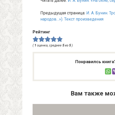
Читать далее:
И. А. Бунин. «На окне, 
Предыдущая страница:
И. А. Бунин. 
народов…»). Текст произведения
Рейтинг
(
1
оценка, среднее
5
из
5
)
Понравилсь книга
Вам также мо