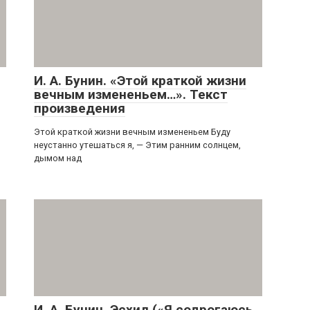
И. А. Бунин. «Этой краткой жизни
вечным измененьем…». Текст
произведения
Этой краткой жизни вечным измененьем Буду
неустанно утешаться я, — Этим ранним солнцем,
дымом над
И. А. Бунин. Эсхил («Я содрогаюсь,