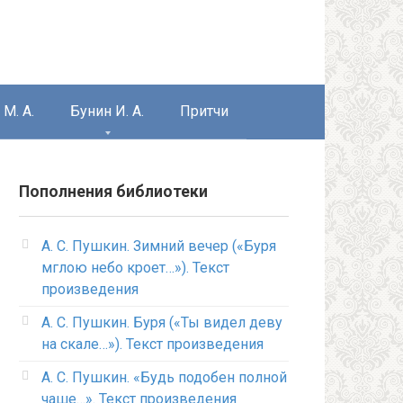
М. А.
Бунин И. А.
Притчи
Пополнения библиотеки
А. С. Пушкин. Зимний вечер («Буря
мглою небо кроет…»). Текст
произведения
А. С. Пушкин. Буря («Ты видел деву
на скале…»). Текст произведения
А. С. Пушкин. «Будь подобен полной
чаше…». Текст произведения