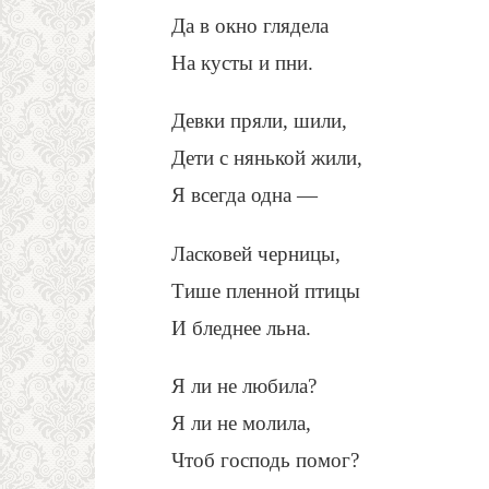
Да в окно глядела
На кусты и пни.
Девки пряли, шили,
Дети с нянькой жили,
Я всегда одна —
Ласковей черницы,
Тише пленной птицы
И бледнее льна.
Я ли не любила?
Я ли не молила,
Чтоб господь помог?