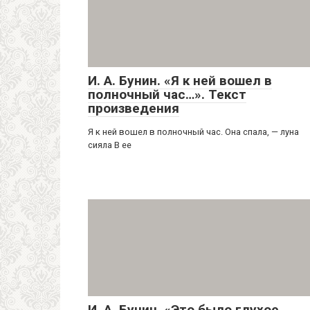
И. А. Бунин. «Я к ней вошел в
полночный час…». Текст
произведения
Я к ней вошел в полночный час. Она спала, — луна
сияла В ее
И. А. Бунин. «Это было глухое,