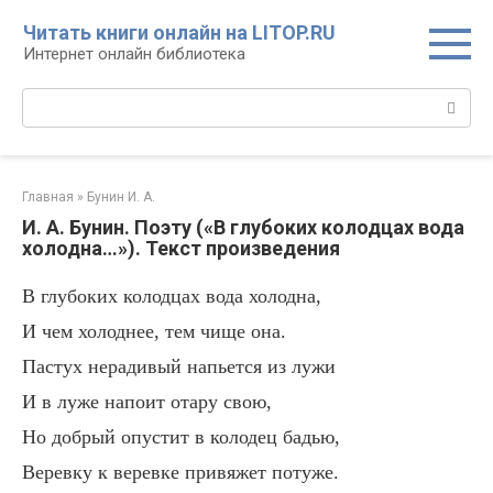
Перейти
Читать книги онлайн на LITOP.RU
к
Интернет онлайн библиотека
контенту
Поиск:
Главная
»
Бунин И. А.
И. А. Бунин. Поэту («В глубоких колодцах вода
холодна…»). Текст произведения
В глубоких колодцах вода холодна,
И чем холоднее, тем чище она.
Пастух нерадивый напьется из лужи
И в луже напоит отару свою,
Но добрый опустит в колодец бадью,
Веревку к веревке привяжет потуже.