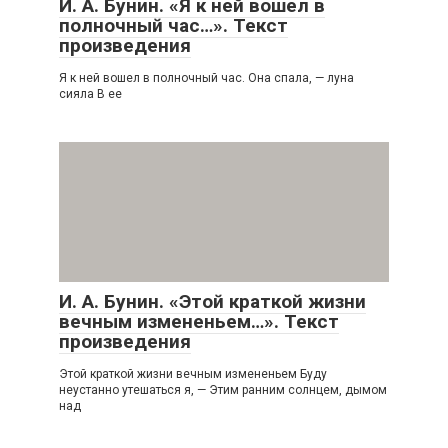
И. А. Бунин. «Я к ней вошел в
полночный час…». Текст
произведения
Я к ней вошел в полночный час. Она спала, — луна
сияла В ее
И. А. Бунин. «Этой краткой жизни
вечным измененьем…». Текст
произведения
Этой краткой жизни вечным измененьем Буду
неустанно утешаться я, — Этим ранним солнцем, дымом
над