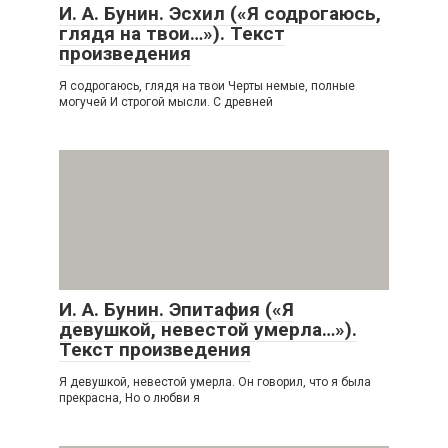
И. А. Бунин. Эсхил («Я содрогаюсь,
глядя на твои…»). Текст
произведения
Я содрогаюсь, глядя на твои Черты немые, полные
могучей И строгой мысли. С древней
И. А. Бунин. Эпитафия («Я
девушкой, невестой умерла…»).
Текст произведения
Я девушкой, невестой умерла. Он говорил, что я была
прекрасна, Но о любви я