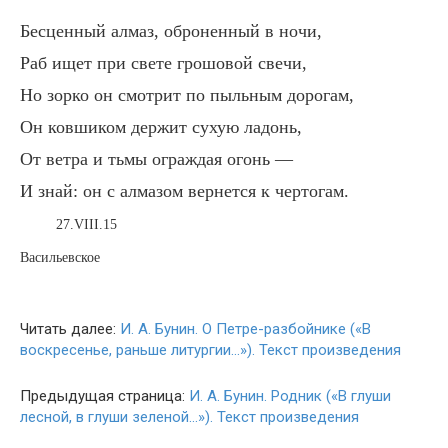
Бесценный алмаз, оброненный в ночи,
Раб ищет при свете грошовой свечи,
Но зорко он смотрит по пыльным дорогам,
Он ковшиком держит сухую ладонь,
От ветра и тьмы ограждая огонь —
И знай: он с алмазом вернется к чертогам.
27.VIII.15
Васильевское
Читать далее:
И. А. Бунин. О Петре-разбойнике («В
воскресенье, раньше литургии…»). Текст произведения
Предыдущая страница:
И. А. Бунин. Родник («В глуши
лесной, в глуши зеленой…»). Текст произведения