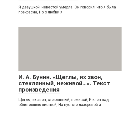
Я девушкой, невестой умерла. Он говорил, что я была
прекрасна, Но о любви я
И. А. Бунин. «Щеглы, их звон,
стеклянный, неживой…». Текст
произведения
Щеглы, их звон, стеклянный, неживой, И клен над
облетевшею листвой, На пустоте лазоревой и