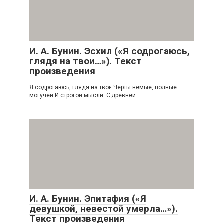
И. А. Бунин. Эсхил («Я содрогаюсь,
глядя на твои…»). Текст
произведения
Я содрогаюсь, глядя на твои Черты немые, полные
могучей И строгой мысли. С древней
И. А. Бунин. Эпитафия («Я
девушкой, невестой умерла…»).
Текст произведения