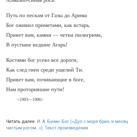
Алмазно-синяя роса!
Путь по пескам от Газы до Арима
Бог оживил приметами, как встарь.
Привет вам, камни — четки пилигрима,
В пустыне ведшие Агарь!
Костями бог усеял все дороги,
Как след гиен среди ущелий Ти.
Привет вам, почивающие в боге,
Нам проторившие пути!
<1903—1906>
Читать далее:
И. А. Бунин. Бог («Дул с моря бриз, и месяц
чистым рогом…»). Текст произведения