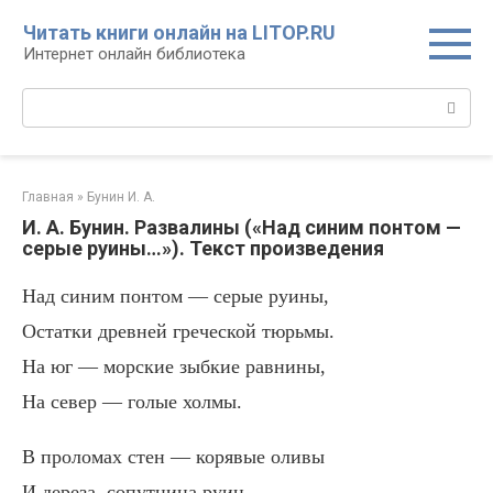
Перейти
Читать книги онлайн на LITOP.RU
к
Интернет онлайн библиотека
контенту
Поиск:
Главная
»
Бунин И. А.
И. А. Бунин. Развалины («Над синим понтом —
серые руины…»). Текст произведения
Над синим понтом — серые руины,
Остатки древней греческой тюрьмы.
На юг — морские зыбкие равнины,
На север — голые холмы.
В проломах стен — корявые оливы
И дереза, сопутница руин,