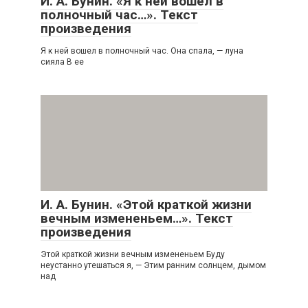
И. А. Бунин. «Я к ней вошел в
полночный час…». Текст
произведения
Я к ней вошел в полночный час. Она спала, — луна
сияла В ее
И. А. Бунин. «Этой краткой жизни
вечным измененьем…». Текст
произведения
Этой краткой жизни вечным измененьем Буду
неустанно утешаться я, — Этим ранним солнцем, дымом
над