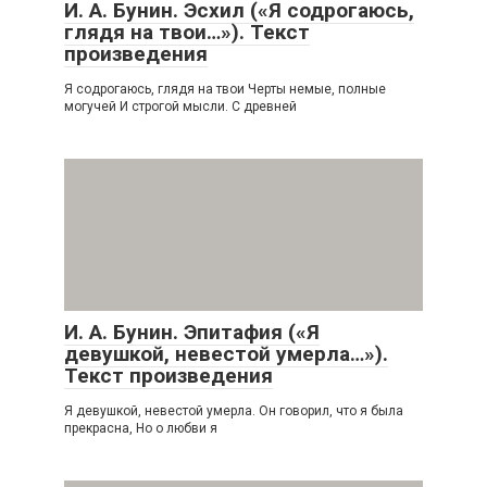
И. А. Бунин. Эсхил («Я содрогаюсь,
глядя на твои…»). Текст
произведения
Я содрогаюсь, глядя на твои Черты немые, полные
могучей И строгой мысли. С древней
И. А. Бунин. Эпитафия («Я
девушкой, невестой умерла…»).
Текст произведения
Я девушкой, невестой умерла. Он говорил, что я была
прекрасна, Но о любви я